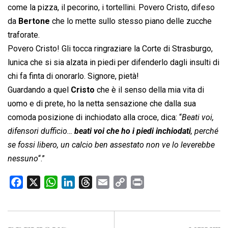
come la pizza, il pecorino, i tortellini. Povero Cristo, difeso
da
Bertone
che lo mette sullo stesso piano delle zucche
traforate.
Povero Cristo! Gli tocca ringraziare la Corte di Strasburgo,
lunica che si sia alzata in piedi per difenderlo dagli insulti di
chi fa finta di onorarlo. Signore, pietà!
Guardando a quel
Cristo
che è il senso della mia vita di
uomo e di prete, ho la netta sensazione che dalla sua
comoda posizione di inchiodato alla croce, dica: “
Beati voi,
difensori dufficio…
beati voi che ho i piedi inchiodati
, perché
se fossi libero, un calcio ben assestato non ve lo leverebbe
nessuno
“.”
F
X
W
L
T
E
C
P
a
h
i
h
m
o
r
c
a
n
r
a
p
i
e
t
k
e
i
y
n