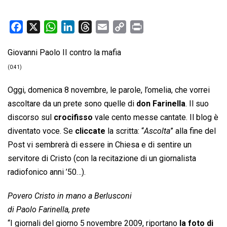
F
X
W
L
T
E
C
P
a
h
i
h
m
o
r
Giovanni Paolo II contro la mafia
c
a
n
r
a
p
i
e
t
k
e
i
y
n
(0:41)
b
s
e
a
l
L
t
Oggi, domenica 8 novembre, le parole, l’omelia, che vorrei
o
A
d
d
i
ascoltare da un prete sono quelle di
don Farinella
. Il suo
o
p
I
s
n
discorso sul
crocifisso
vale cento messe cantate. Il blog è
k
p
n
k
diventato voce. Se
cliccate
la scritta: “
Ascolta
” alla fine del
Post vi sembrerà di essere in Chiesa e di sentire un
servitore di Cristo (con la recitazione di un giornalista
radiofonico anni ’50…).
Povero Cristo in mano a Berlusconi
di Paolo Farinella, prete
“I giornali del giorno 5 novembre 2009, riportano
la foto di