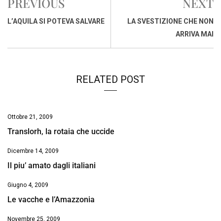
PREVIOUS
NEXT
b
s
e
a
l
L
t
o
A
d
d
i
L’AQUILA SI POTEVA SALVARE
LA SVESTIZIONE CHE NON
o
p
I
s
n
ARRIVA MAI
k
p
n
k
RELATED POST
Ottobre 21, 2009
Translorh, la rotaia che uccide
Dicembre 14, 2009
Il piu’ amato dagli italiani
Giugno 4, 2009
Le vacche e l’Amazzonia
Novembre 25, 2009