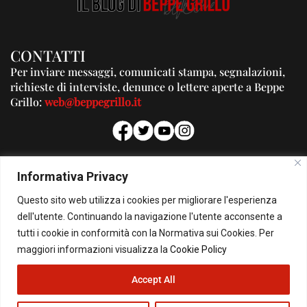
CONTATTI
Per inviare messaggi, comunicati stampa, segnalazioni,
richieste di interviste, denunce o lettere aperte a Beppe
Grillo:
web@beppegrillo.it
PUBBLICITA'
Informativa Privacy
Per la tua pubblicità su questo Blog:
Questo sito web utilizza i cookies per migliorare l'esperienza
pubblicita@beppegrillo.it
dell'utente. Continuando la navigazione l'utente acconsente a
tutti i cookie in conformità con la Normativa sui Cookies. Per
HOMEPAGE
COOKIE POLICY
PRIVACY POLICY
CONTATTI
maggiori informazioni visualizza la
Cookie Policy
Accept All
© Copyright 2026 - Il Blog di Beppe Grillo. All Rights Reserved - Powered by
happygrafic.com