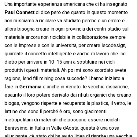
Una importante esperienza americana che ci ha insegnato
Paul Connett
ci dice però che quanto in questo momento
non riusciamo a riciclare va studiato perché è un errore e
allora bisogna creare in ogni provincia dei centri studio sul
materiale ancora non riciclabile in collaborazione sempre
con le imprese e con le università, per creare lecodesign,
guardate il concetto intelligente e anche di lavoro che cè
dietro per arrivare in 10  15 anni a sostituire nei cicli
produttivi questi materiali. Ah poi mi sono scordato avete
ragione, lend fill mining cosa succede? Lhanno iniziato a
fare in
Germania
e anche in Veneto, le vecchie discariche,
esaurito il loro potere derivato dai rifiuti organici che creano
biogas, vengono riaperte e recuperata la plastica, il vetro, le
lattine che sono lì perché è oro, sono giacimenti
metropolitani di materiali che possono essere riciclati.
Benissimo, in Italia in Valle dAosta, questa è una cosa
allucinante, cè stato chi ha avuto lidea di riaprire una vecchia