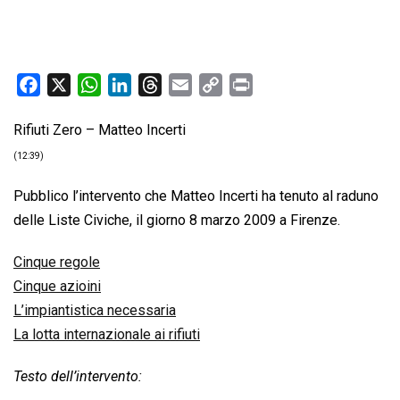
F
X
W
L
T
E
C
P
a
h
i
h
m
o
r
Rifiuti Zero – Matteo Incerti
c
a
n
r
a
p
i
e
t
k
e
i
y
n
(12:39)
b
s
e
a
l
L
t
Pubblico l’intervento che Matteo Incerti ha tenuto al raduno
o
A
d
d
i
delle Liste Civiche, il giorno 8 marzo 2009 a Firenze.
o
p
I
s
n
k
p
n
k
Cinque regole
Cinque azioini
L’impiantistica necessaria
La lotta internazionale ai rifiuti
Testo dell’intervento: