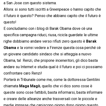
a San Jose con questo sistema.
Allora: si sono tutti iscritti a Greenpeace o hanno capito che
il futuro è questo? Penso che abbiano capito che il futuro è
questo!
E concludiamo con i blog di Barak Obama dove cè una
specifica campagna riduci, riusa, ricicla guardate le ultime
righe dobbiamo andare verso rifiuti zero questo è
Barak
Obama
e la vorrei vedere a Firenze questa cosa perché cè
un giovane candidato sindaco che si atteggia a nuovo
Obama, tal Renzi, che propone inceneritori, gli dico basta
andare su Internet e studia qual è il futuro e poi ci possiamo
confrontare caro Renzi!
Porterà in Tribunale come me, come la dottoressa Gentilini
chiamata
Maga Magò
, quello che vi dico sono cose è
queste sono cose fattibili, basta informarsi, basta informare
e creare delle alleanze anche trasversali con le piccole e
medie imprese che capiscono giorno dopo giorno questo