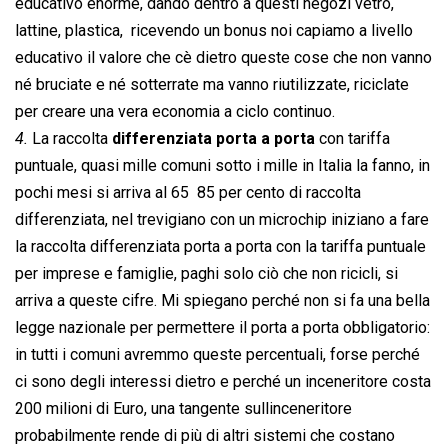
educativo enorme, dando dentro a questi negozi vetro,
lattine, plastica, ricevendo un bonus noi capiamo a livello
educativo il valore che cè dietro queste cose che non vanno
né bruciate e né sotterrate ma vanno riutilizzate, riciclate
per creare una vera economia a ciclo continuo.
4.
La raccolta
differenziata porta a porta
con tariffa
puntuale, quasi mille comuni sotto i mille in Italia la fanno, in
pochi mesi si arriva al 65  85 per cento di raccolta
differenziata, nel trevigiano con un microchip iniziano a fare
la raccolta differenziata porta a porta con la tariffa puntuale
per imprese e famiglie, paghi solo ciò che non ricicli, si
arriva a queste cifre. Mi spiegano perché non si fa una bella
legge nazionale per permettere il porta a porta obbligatorio:
in tutti i comuni avremmo queste percentuali, forse perché
ci sono degli interessi dietro e perché un inceneritore costa
200 milioni di Euro, una tangente sullinceneritore
probabilmente rende di più di altri sistemi che costano