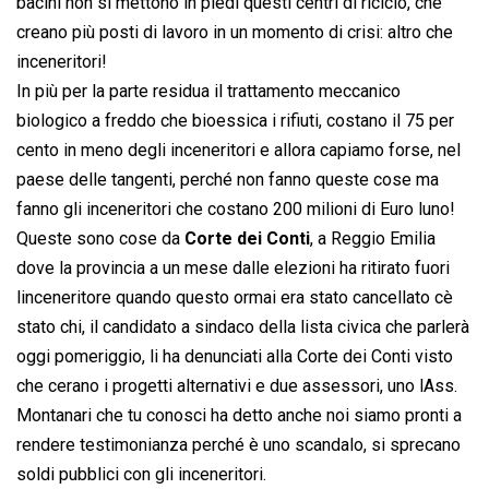
bacini non si mettono in piedi questi centri di riciclo, che
creano più posti di lavoro in un momento di crisi: altro che
inceneritori!
In più per la parte residua il trattamento meccanico
biologico a freddo che bioessica i rifiuti, costano il 75 per
cento in meno degli inceneritori e allora capiamo forse, nel
paese delle tangenti, perché non fanno queste cose ma
fanno gli inceneritori che costano 200 milioni di Euro luno!
Queste sono cose da
Corte dei Conti
, a Reggio Emilia
dove la provincia a un mese dalle elezioni ha ritirato fuori
linceneritore quando questo ormai era stato cancellato cè
stato chi, il candidato a sindaco della lista civica che parlerà
oggi pomeriggio, li ha denunciati alla Corte dei Conti visto
che cerano i progetti alternativi e due assessori, uno lAss.
Montanari che tu conosci ha detto anche noi siamo pronti a
rendere testimonianza perché è uno scandalo, si sprecano
soldi pubblici con gli inceneritori.