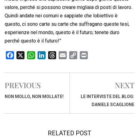
valore, perché si possono creare migliaia di posti di lavoro.
Quindi andate nei comuni e sappiate che lobiettivo è
questo, ci sono carte su carte che suffragano queste tesi,
esperienze nel mondo, questo è il futuro; tenete duro
perché questo è il futuro!”
F
X
W
L
T
E
C
P
a
h
i
h
m
o
r
c
a
n
r
a
p
i
e
t
k
e
i
y
n
PREVIOUS
NEXT
b
s
e
a
l
L
t
o
A
d
d
i
NON MOLLO, NON MOLLATE!
LE INTERVISTE DEL BLOG:
o
p
I
s
n
DANIELE SCAGLIONE
k
p
n
k
RELATED POST