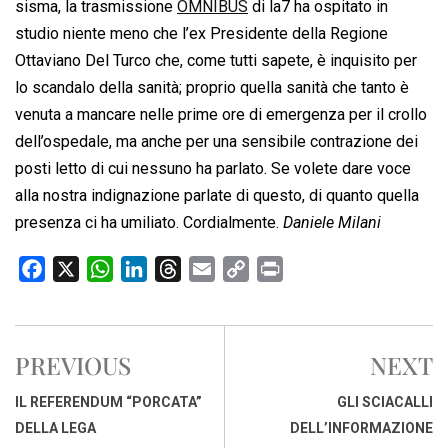
sisma, la trasmissione
OMNIBUS
di la7 ha ospitato in
studio niente meno che l’ex Presidente della Regione
Ottaviano Del Turco che, come tutti sapete, è inquisito per
lo scandalo della sanità; proprio quella sanità che tanto è
venuta a mancare nelle prime ore di emergenza per il crollo
dell’ospedale, ma anche per una sensibile contrazione dei
posti letto di cui nessuno ha parlato. Se volete dare voce
alla nostra indignazione parlate di questo, di quanto quella
presenza ci ha umiliato. Cordialmente.
Daniele Milani
F
X
W
L
T
E
C
P
a
h
i
h
m
o
r
c
a
n
r
a
p
i
e
t
k
e
i
y
n
PREVIOUS
NEXT
b
s
e
a
l
L
t
o
A
d
d
i
IL REFERENDUM “PORCATA”
GLI SCIACALLI
o
p
I
s
n
DELLA LEGA
DELL’INFORMAZIONE