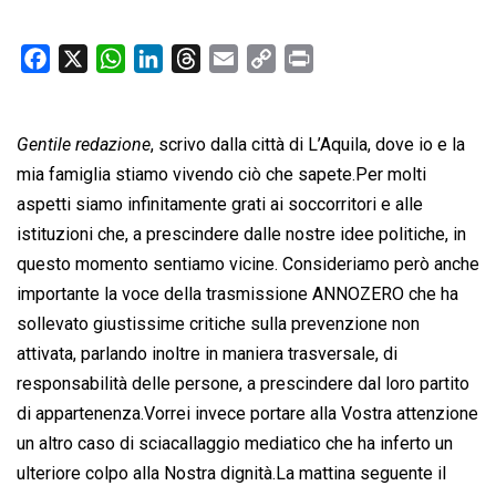
F
X
W
L
T
E
C
P
a
h
i
h
m
o
r
c
a
n
r
a
p
i
Gentile redazione
e
t
, scrivo dalla città di L’Aquila, dove io e la
k
e
i
y
n
b
s
e
a
l
L
t
mia famiglia stiamo vivendo ciò che sapete.Per molti
o
A
d
d
i
aspetti siamo infinitamente grati ai soccorritori e alle
o
p
I
s
n
istituzioni che, a prescindere dalle nostre idee politiche, in
k
p
n
k
questo momento sentiamo vicine. Consideriamo però anche
importante la voce della trasmissione ANNOZERO che ha
sollevato giustissime critiche sulla prevenzione non
attivata, parlando inoltre in maniera trasversale, di
responsabilità delle persone, a prescindere dal loro partito
di appartenenza.Vorrei invece portare alla Vostra attenzione
un altro caso di sciacallaggio mediatico che ha inferto un
ulteriore colpo alla Nostra dignità.La mattina seguente il