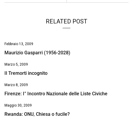
k
p
n
k
RELATED POST
Febbraio 13, 2009
Maurizio Gasparri (1956-2028)
Marzo 5, 2009
Il Tremorti incognito
Marzo 8, 2009
Firenze: I° Incontro Nazionale delle Liste Civiche
Maggio 30, 2009
Rwanda: ONU, Chiesa o fucile?