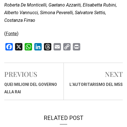
Roberta De Monticelli, Gaetano Azzariti, Elisabetta Rubini,
Alberto Vannucci, Simona Peverelli, Salvatore Settis,
Costanza Firrao
(
Fonte
)
F
X
W
L
T
E
C
P
a
h
i
h
m
o
r
c
a
n
r
a
p
i
e
t
k
e
i
y
n
PREVIOUS
NEXT
b
s
e
a
l
L
t
o
A
d
d
i
QUEI MILIONI DEL GOVERNO
L’AUTORITARISMO DEL M5S
o
p
I
s
n
ALLA RAI
k
p
n
k
RELATED POST