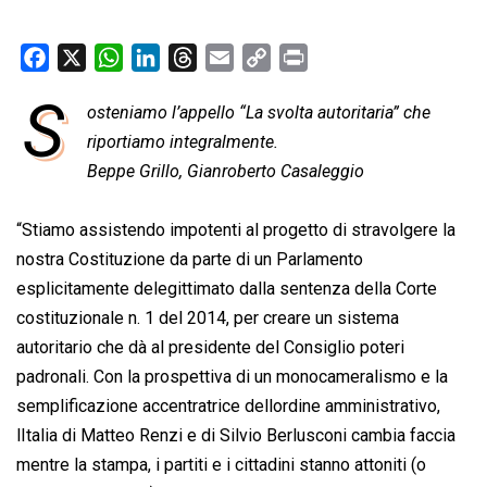
F
X
W
L
T
E
C
P
a
h
i
h
m
o
r
S
osteniamo l’appello “La svolta autoritaria” che
c
a
n
r
a
p
i
e
riportiamo integralmente.
t
k
e
i
y
n
b
s
e
a
l
L
t
Beppe Grillo, Gianroberto Casaleggio
o
A
d
d
i
o
p
I
s
n
“Stiamo assistendo impotenti al progetto di stravolgere la
k
p
n
k
nostra Costituzione da parte di un Parlamento
esplicitamente delegittimato dalla sentenza della Corte
costituzionale n. 1 del 2014, per creare un sistema
autoritario che dà al presidente del Consiglio poteri
padronali. Con la prospettiva di un monocameralismo e la
semplificazione accentratrice dellordine amministrativo,
lItalia di Matteo Renzi e di Silvio Berlusconi cambia faccia
mentre la stampa, i partiti e i cittadini stanno attoniti (o