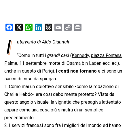
F
X
W
L
T
E
C
P
a
h
i
h
m
o
r
I
ntervento di Aldo Giannuli
c
a
n
r
a
p
i
e
t
k
e
i
y
n
“Come in tutti i 
grandi casi
 (
Kennedy
,
piazza Fontana
,
b
s
e
a
l
L
t
Palme
,
11 settembre
, morte di
Osama bin Laden
ecc. ec.),
o
A
d
d
i
anche in questo di Parigi,
i conti non tornano
e ci sono un
o
p
I
s
n
sacco di cose da spiegare:
k
p
n
k
1. Come mai un obiettivo sensibile -come la redazione di
Charlie Hebdo- era così debolmente protetto? Vista da
questo angolo visuale,
la vignetta che presagiva lattentato
appare come una cosa più sinistra di un semplice
presentimento.
2. I servizi francesi sono fra i migliori del mondo ed hanno