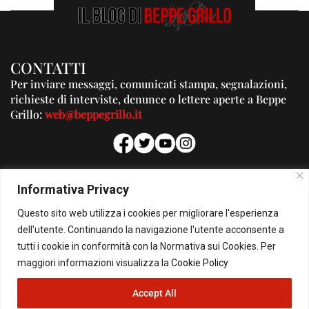
CONTATTI
Per inviare messaggi, comunicati stampa, segnalazioni,
richieste di interviste, denunce o lettere aperte a Beppe
Grillo:
web@beppegrillo.it
PUBBLICITA'
Informativa Privacy
Per la tua pubblicità su questo Blog:
Questo sito web utilizza i cookies per migliorare l'esperienza
pubblicita@beppegrillo.it
dell'utente. Continuando la navigazione l'utente acconsente a
tutti i cookie in conformità con la Normativa sui Cookies. Per
HOMEPAGE
COOKIE POLICY
PRIVACY POLICY
CONTATTI
maggiori informazioni visualizza la
Cookie Policy
Accept All
© Copyright 2026 - Il Blog di Beppe Grillo. All Rights Reserved - Powered by