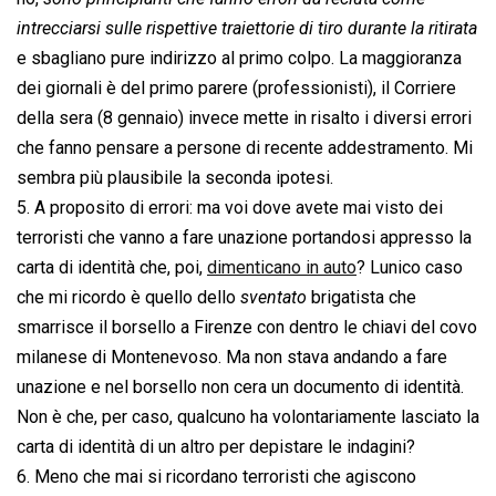
intrecciarsi sulle rispettive traiettorie di tiro durante la ritirata
e sbagliano pure indirizzo al primo colpo. La maggioranza
dei giornali è del primo parere (professionisti), il Corriere
della sera (8 gennaio) invece mette in risalto i diversi errori
che fanno pensare a persone di recente addestramento. Mi
sembra più plausibile la seconda ipotesi.
5. A proposito di errori: ma voi dove avete mai visto dei
terroristi che vanno a fare unazione portandosi appresso la
carta di identità che, poi,
dimenticano in auto
? Lunico caso
che mi ricordo è quello dello 
sventato
 brigatista che
smarrisce il borsello a Firenze con dentro le chiavi del covo
milanese di Montenevoso. Ma non stava andando a fare
unazione e nel borsello non cera un documento di identità.
Non è che, per caso, qualcuno ha volontariamente lasciato la
carta di identità di un altro per depistare le indagini?
6. Meno che mai si ricordano terroristi che agiscono