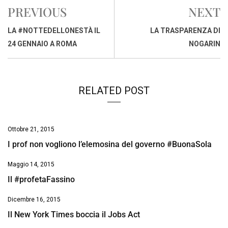
e
t
k
e
i
y
n
PREVIOUS
NEXT
b
s
e
a
l
L
t
o
A
d
d
i
LA #NOTTEDELLONESTÀ IL
LA TRASPARENZA DI
o
p
I
s
n
24 GENNAIO A ROMA
NOGARIN
k
p
n
k
RELATED POST
Ottobre 21, 2015
I prof non vogliono l’elemosina del governo #BuonaSola
Maggio 14, 2015
Il #profetaFassino
Dicembre 16, 2015
Il New York Times boccia il Jobs Act