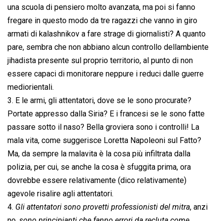
una scuola di pensiero molto avanzata, ma poi si fanno
fregare in questo modo da tre ragazzi che vanno in giro
armati di kalashnikov a fare strage di giornalisti? A quanto
pare, sembra che non abbiano alcun controllo dellambiente
jihadista presente sul proprio territorio, al punto di non
essere capaci di monitorare neppure i reduci dalle guerre
mediorientali.
3. E le armi, gli attentatori, dove se le sono procurate?
Portate appresso dalla Siria? E i francesi se le sono fatte
passare sotto il naso? Bella groviera sono i controlli! La
mala vita, come suggerisce Loretta Napoleoni sul Fatto?
Ma, da sempre la malavita è la cosa più infiltrata dalla
polizia, per cui, se anche la cosa è sfuggita prima, ora
dovrebbe essere relativamente (dico relativamente)
agevole risalire agli attentatori.
4. 
Gli attentatori sono provetti professionisti del mitra
, anzi
no, 
sono principianti che fanno errori da recluta come