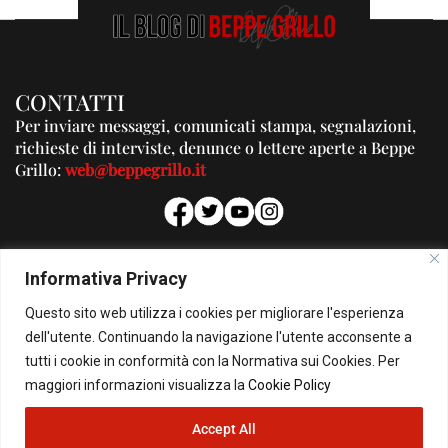
CONTATTI
Per inviare messaggi, comunicati stampa, segnalazioni,
richieste di interviste, denunce o lettere aperte a Beppe
Grillo:
web@beppegrillo.it
PUBBLICITA'
Informativa Privacy
Per la tua pubblicità su questo Blog:
Questo sito web utilizza i cookies per migliorare l'esperienza
pubblicita@beppegrillo.it
dell'utente. Continuando la navigazione l'utente acconsente a
tutti i cookie in conformità con la Normativa sui Cookies. Per
HOMEPAGE
COOKIE POLICY
PRIVACY POLICY
CONTATTI
maggiori informazioni visualizza la
Cookie Policy
Accept All
© Copyright 2026 - Il Blog di Beppe Grillo. All Rights Reserved - Powered by