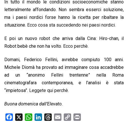
In tutto il mondo le condizioni socioeconomiche stanno
letteralmente affondando. Non sembra esserci soluzione,
ma i paesi nordici forse hanno la ricetta per ribaltare la
situazione.
Ecco cosa sta succedendo nei paesi nordici.
E poi un nuovo robot che arriva dalla Cina: Hiro-chan, il
Robot bebè che non ha volto.
Ecco perchè.
Domani, Federico Fellini, avrebbe compiuto 100 anni.
Michele Diomà ha provato ad immaginare cosa accadrebbe
ad un “anonimo Fellini trentenne” nella Roma
cinematografara contemporanea, e l’analisi è stata
“impietosa”.
Leggete qui perchè.
Buona domenica dall’Elevato.
F
X
W
L
T
E
C
P
a
h
i
h
m
o
r