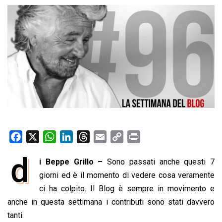
F
X
W
L
T
E
C
P
a
h
i
h
m
o
r
d
i Beppe Grillo –
Sono passati anche questi 7
c
a
n
r
a
p
i
e
giorni ed è il momento di vedere cosa veramente
t
k
e
i
y
n
b
s
e
a
l
L
t
ci ha colpito. Il Blog è sempre in movimento e
o
A
d
d
i
anche in questa settimana i contributi sono stati davvero
o
p
I
s
n
tanti.