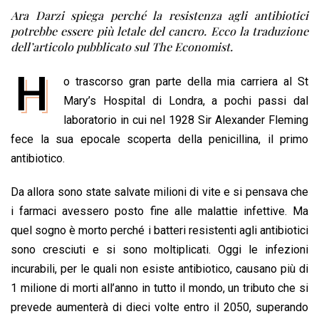
c
a
n
r
a
p
i
Ara Darzi spiega perché la resistenza agli antibiotici
potrebbe essere più letale del cancro. Ecco la traduzione
e
t
k
e
i
y
n
dell’articolo pubblicato sul The Economist.
b
s
e
a
l
L
t
o
A
d
d
i
H
o trascorso gran parte della mia carriera al St
o
p
I
s
n
Mary’s Hospital di Londra, a pochi passi dal
k
p
n
k
laboratorio in cui nel 1928 Sir Alexander Fleming
fece la sua epocale scoperta della penicillina, il primo
antibiotico.
Da allora sono state salvate milioni di vite e si pensava che
i farmaci avessero posto fine alle malattie infettive. Ma
quel sogno è morto perché i batteri resistenti agli antibiotici
sono cresciuti e si sono moltiplicati. Oggi le infezioni
incurabili, per le quali non esiste antibiotico, causano più di
1 milione di morti all’anno in tutto il mondo, un tributo che si
prevede aumenterà di dieci volte entro il 2050, superando