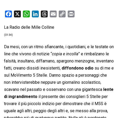
F
X
W
L
T
E
C
P
a
h
i
h
m
o
r
La Radio delle Mille Colline
c
a
n
r
a
p
i
e
t
k
e
i
y
n
(01:34)
b
s
e
a
l
L
t
Da mesi, con un ritmo sfiancante, i quotidiani, e le testate on
o
A
d
d
i
line che vivono di notizie “
copia e incolla
” e rimbalzano le
o
p
I
s
n
falsità, insultano, diffamano, spargono menzogne, inventano
k
p
n
k
fatti, creano dissidi inesistenti,
diffondono odio
su di me e
sul MoVimento 5 Stelle. Danno spazio a personaggi che
non intervisterebbe neppure un giornalino scolastico,
scavano nel passato e osservano con una gigantesca
lente
di ingrandimento
il presente dei consiglieri 5 Stelle per
trovare il più piccolo indizio per dimostrare che il M5S è
uguale agli altri, peggio degli altri e, se messo alla prova,
ruberebbe più di qualunque partito. Nulla gli è perdonato,