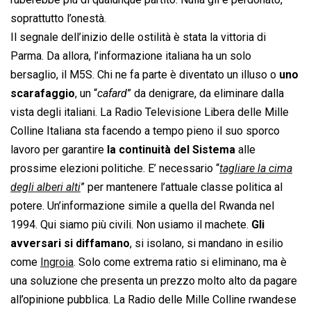
soprattutto l’onestà.
Il segnale dell’inizio delle ostilità è stata la vittoria di
Parma. Da allora, l’informazione italiana ha un solo
bersaglio, il M5S. Chi ne fa parte è diventato un illuso o
uno
scarafaggio
, un “
cafard
” da denigrare, da eliminare dalla
vista degli italiani. La Radio Televisione Libera delle Mille
Colline Italiana sta facendo a tempo pieno il suo sporco
lavoro per garantire
la continuità del Sistema
alle
prossime elezioni politiche. E’ necessario “
tagliare la cima
degli alberi alti
” per mantenere l’attuale classe politica al
potere. Un’informazione simile a quella del Rwanda nel
1994. Qui siamo più civili. Non usiamo il machete.
Gli
avversari si diffamano
, si isolano, si mandano in esilio
come
Ingroia
. Solo come extrema ratio si eliminano, ma è
una soluzione che presenta un prezzo molto alto da pagare
all’opinione pubblica. La Radio delle Mille Colline rwandese