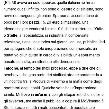
(
RTLM
) aveva un solo speaker, quella italiana ne ha un
numero quasi infinito, non sono di destra o di sinistra, sono
servi ed eseguono gli ordini. Spesso si accontentano di
poco per i loro pezzi, 15, 20 euro al massimo. Una
elemosina per vendersi l’anima. C’è chi fa carriera sull’
Odio
5 Stelle
, si specializza, si industria in comparsate
televisive, tiene una rubrica sui giornali on line, pubblica libri
per spiegare che è solo un’operazione commerciale, un
tentativo di un guitto in cerca di visibilità, un esperimento
basato sul nulla, un attentato alla democrazia.
Falcone
, al tempo del maxi processo, ebbe a dire che gli
sembrava che gran parte dei siciliani stesse assistendo a
un incontro tra la Procura di Palermo e la mafia come degli
spettatori dagli spalti. Qualche volta ho un’impressione
simile. Mi trovo in
un’arena
con gli altoparlanti che incitano
gli avversari, ma anche il pubblico, a colpire il MoVimento 5
Stelle, causa di tutti i mali, concentrato di populismo e