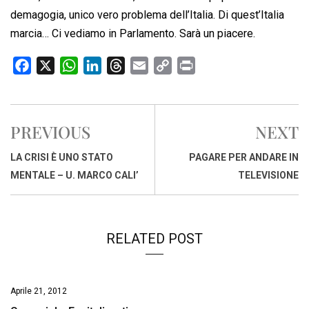
demagogia, unico vero problema dell’Italia. Di quest’Italia
marcia… Ci vediamo in Parlamento. Sarà un piacere.
F
X
W
L
T
E
C
P
a
h
i
h
m
o
r
c
a
n
r
a
p
i
e
t
k
e
i
y
n
PREVIOUS
NEXT
b
s
e
a
l
L
t
o
A
d
d
i
LA CRISI È UNO STATO
PAGARE PER ANDARE IN
o
p
I
s
n
MENTALE – U. MARCO CALI’
TELEVISIONE
k
p
n
k
RELATED POST
Aprile 21, 2012