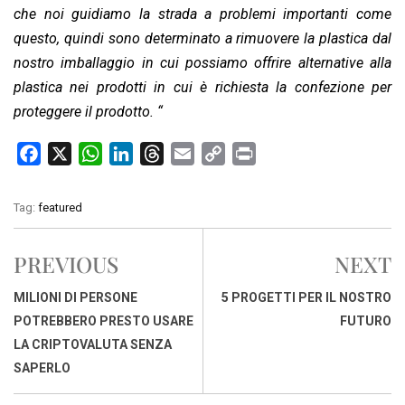
che noi guidiamo la strada a problemi importanti come
questo, quindi sono determinato a rimuovere la plastica dal
nostro imballaggio in cui possiamo offrire alternative alla
plastica nei prodotti in cui è richiesta la confezione per
proteggere il prodotto. “
F
X
W
L
T
E
C
P
a
h
i
h
m
o
r
c
a
n
r
a
p
i
Tag:
featured
e
t
k
e
i
y
n
b
s
e
a
l
L
t
PREVIOUS
NEXT
o
A
d
d
i
o
p
I
s
n
MILIONI DI PERSONE
5 PROGETTI PER IL NOSTRO
k
p
n
k
POTREBBERO PRESTO USARE
FUTURO
LA CRIPTOVALUTA SENZA
SAPERLO