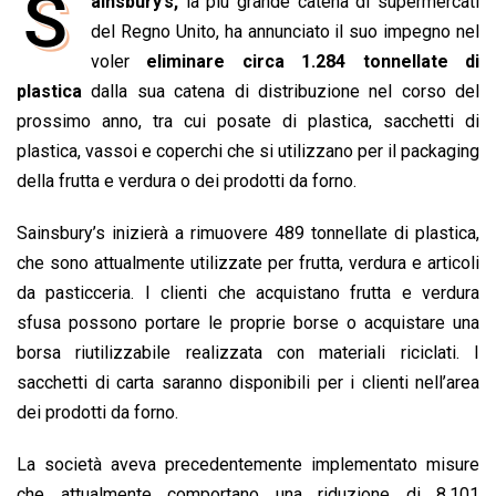
S
ainsbury’s,
la più grande catena di supermercati
c
a
n
r
a
p
i
e
del Regno Unito, ha annunciato il suo impegno nel
t
k
e
i
y
n
b
s
e
a
l
L
t
voler
eliminare circa 1.284 tonnellate di
o
A
d
d
i
plastica
dalla sua catena di distribuzione nel corso del
o
p
I
s
n
prossimo anno, tra cui posate di plastica, sacchetti di
k
p
n
k
plastica, vassoi e coperchi che si utilizzano per il packaging
della frutta e verdura o dei prodotti da forno.
Sainsbury’s inizierà a rimuovere 489 tonnellate di plastica,
che sono attualmente utilizzate per frutta, verdura e articoli
da pasticceria. I clienti che acquistano frutta e verdura
sfusa possono portare le proprie borse o acquistare una
borsa riutilizzabile realizzata con materiali riciclati. I
sacchetti di carta saranno disponibili per i clienti nell’area
dei prodotti da forno.
La società aveva precedentemente implementato misure
che attualmente comportano una riduzione di 8.101