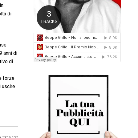
in
0
1
ltà di
6
base
9 anni di
tivo di
e forze
i uscire