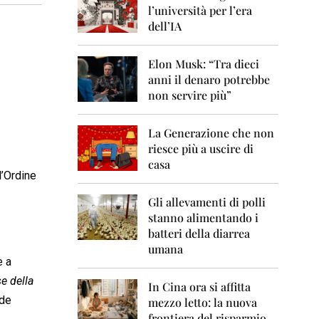
0
l’università per l’era
6
dell’IA
2
0
Elon Musk: “Tra dieci
0
anni il denaro potrebbe
7
non servire più”
2
0
La Generazione che non
0
8
riesce più a uscire di
casa
2
l’Ordine
0
0
Gli allevamenti di polli
9
stanno alimentando i
batteri della diarrea
2
umana
0
e a
1
0
se della
In Cina ora si affitta
ode
mezzo letto: la nuova
2
frontiera del risparmio