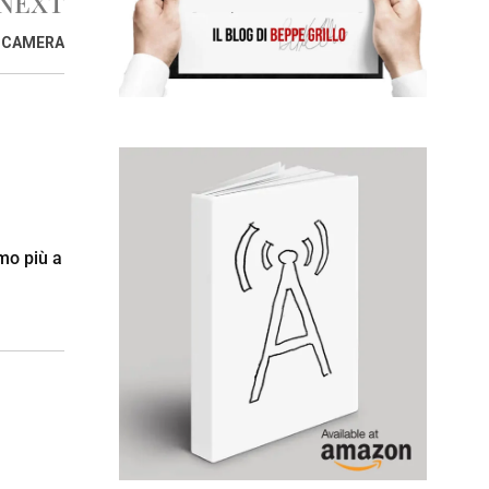
NEXT
A CAMERA
mo più a