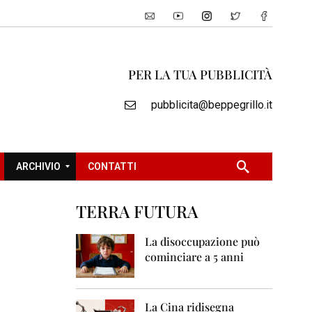
PER LA TUA PUBBLICITÀ
pubblicita@beppegrillo.it
ARCHIVIO
CONTATTI
TERRA FUTURA
2
0
La disoccupazione può
0
cominciare a 5 anni
5
2
0
La Cina ridisegna