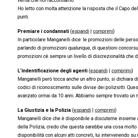
verità che noi raccontiamo.
Ho letto con molta attenzione la risposta che il Capo del
punti.
Premiare i condannati
(
espandi
|
comprimi
)
In particolare Manganelli dice: le promozioni delle pe
parlando di promozioni qualunque, di questioni concorsua
promozioni cè sempre un livello di discrezionalità che 
L’indentificazione degli agenti
(
espandi
|
comprimi
)
Manganelli però tocca anche un altro punto, si dichiara 
codici di riconoscimento sulle divise dei poliziotti. Que
avanzato ormai da 10 anni. Abbiamo sempre trovato un mu
La Giustizia e la Polizia
(
espandi
|
comprimi
)
Manganelli dice che è disponibile a discuterne insieme a
della Polizia, credo che questa sarebbe una cosa molto 
disponibilità con alcuni atti concreti, lui intervenendo su