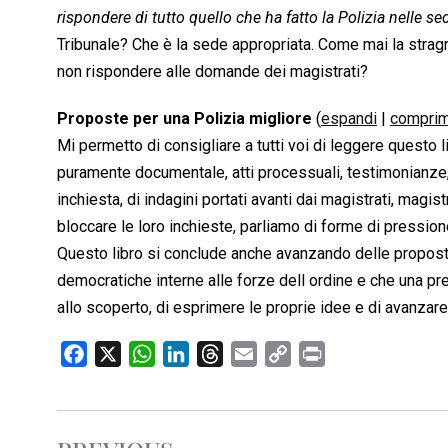
rispondere di tutto quello che ha fatto la Polizia nelle se
Tribunale? Che è la sede appropriata. Come mai la stragra
non rispondere alle domande dei magistrati?
Proposte per una Polizia migliore
(
espandi
|
comprim
Mi permetto di consigliare a tutti voi di leggere questo 
puramente documentale, atti processuali, testimonianze, 
inchiesta, di indagini portati avanti dai magistrati, magis
bloccare le loro inchieste, parliamo di forme di pressio
Questo libro si conclude anche avanzando delle propost
democratiche interne alle forze dell ordine e che una p
allo scoperto, di esprimere le proprie idee e di avanzare 
F
X
W
L
T
E
C
P
a
h
i
h
m
o
r
c
a
n
r
a
p
i
e
t
k
e
i
y
n