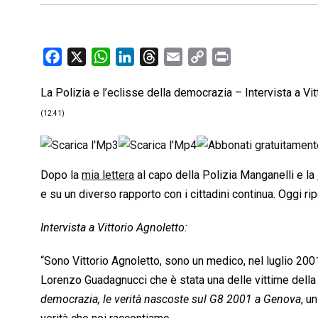
F
X
W
L
T
E
C
P
a
h
i
h
m
o
r
La Polizia e l’eclisse della democrazia – Intervista a Vi
c
a
n
r
a
p
i
e
t
k
e
i
y
n
(12:41)
b
s
e
a
l
L
t
o
A
d
d
i
o
p
I
s
n
Dopo la
mia lettera
al capo della Polizia Manganelli e la
k
p
n
k
e su un diverso rapporto con i cittadini continua. Oggi ri
Intervista a Vittorio Agnoletto:
“Sono Vittorio Agnoletto, sono un medico, nel luglio 20
Lorenzo Guadagnucci che è stata una delle vittime della 
democrazia, le verità nascoste sul G8 2001 a Genova
, 