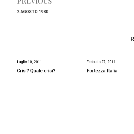
PREVIOUS
b
s
e
a
l
L
t
o
A
d
d
i
2 AGOSTO 1980
o
p
I
s
n
k
p
n
k
R
Luglio 10, 2011
Febbraio 27, 2011
Crisi? Quale crisi?
Fortezza Italia