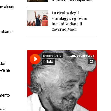
0
1
ne alcuni
1
La rivolta degli
scarafaggi: i giovani
2
0
indiani sfidano il
1
governo Modi
n stiamo
2
2
0
1
3
 dei
2
0
ova ha
1
.
4
2
0
amento
1
5
ti a
2