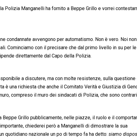
la Polizia Manganelli ha fornito a Beppe Grillo e vorrei contestar
rsone condannate avvengono per automatismo. Non è vero. Noi no
li. Cominciamo con il precisare che dal primo livello in su per le
dipende direttamente dal Capo della Polizia.
disponibile a discutere, ma con molte resistenze, sulla questione
sta è una richiesta che anche il Comitato Verità e Giustizia di Gen
ro, compreso il muro dei sindacati di Polizia, che sono contrari
 Beppe Grillo pubblicamente, nelle piazze, il ruolo e il comport
importante, chiederei però a Manganelli di dimostrare la sua
 un quotidiano nazionale un po di tempo fa ha detto: 
siamo dispos