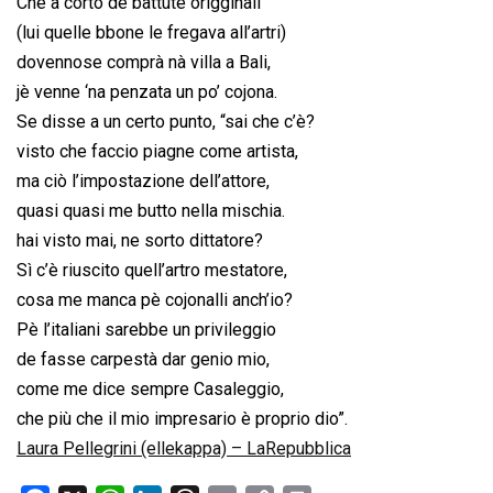
Che a corto de battute origginali
(lui quelle bbone le fregava all’artri)
dovennose comprà nà villa a Bali,
jè venne ‘na penzata un po’ cojona.
Se disse a un certo punto, “sai che c’è?
visto che faccio piagne come artista,
ma ciò l’impostazione dell’attore,
quasi quasi me butto nella mischia.
hai visto mai, ne sorto dittatore?
Sì c’è riuscito quell’artro mestatore,
cosa me manca pè cojonalli anch’io?
Pè l’italiani sarebbe un privileggio
de fasse carpestà dar genio mio,
come me dice sempre Casaleggio,
che più che il mio impresario è proprio dio”.
Laura Pellegrini (ellekappa) – LaRepubblica