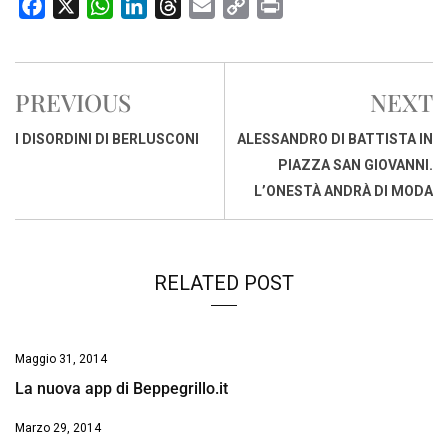
F
X
W
L
T
E
C
P
a
h
i
h
m
o
r
c
a
n
r
a
p
i
e
t
k
e
i
y
n
PREVIOUS
NEXT
b
s
e
a
l
L
t
o
A
d
d
i
I DISORDINI DI BERLUSCONI
ALESSANDRO DI BATTISTA IN
o
p
I
s
n
PIAZZA SAN GIOVANNI.
k
p
n
k
L’ONESTÀ ANDRÀ DI MODA
RELATED POST
Maggio 31, 2014
La nuova app di Beppegrillo.it
Marzo 29, 2014