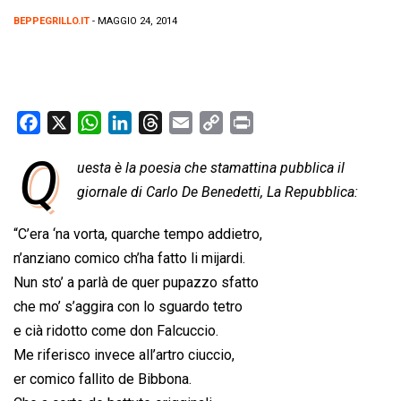
BEPPEGRILLO.IT
- MAGGIO 24, 2014
F
X
W
L
T
E
C
P
a
h
i
h
m
o
r
Q
uesta è la poesia che stamattina pubblica il
c
a
n
r
a
p
i
e
giornale di Carlo De Benedetti, La Repubblica:
t
k
e
i
y
n
b
s
e
a
l
L
t
“C’era ‘na vorta, quarche tempo addietro,
o
A
d
d
i
n’anziano comico ch’ha fatto li mijardi.
o
p
I
s
n
Nun sto’ a parlà de quer pupazzo sfatto
k
p
n
k
che mo’ s’aggira con lo sguardo tetro
e cià ridotto come don Falcuccio.
Me riferisco invece all’artro ciuccio,
er comico fallito de Bibbona.