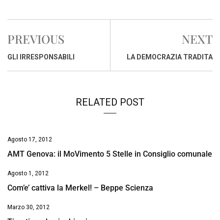
a
h
i
h
m
o
r
c
a
n
r
a
p
i
e
t
k
e
i
y
n
PREVIOUS
NEXT
b
s
e
a
l
L
t
o
A
d
d
i
GLI IRRESPONSABILI
LA DEMOCRAZIA TRADITA
o
p
I
s
n
k
p
n
k
RELATED POST
Agosto 17, 2012
AMT Genova: il MoVimento 5 Stelle in Consiglio comunale
Agosto 1, 2012
Com’e’ cattiva la Merkel! – Beppe Scienza
Marzo 30, 2012