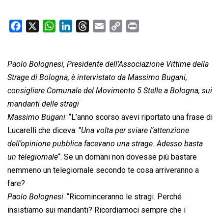
F
X
W
L
T
E
C
P
a
h
i
h
m
o
r
c
a
n
r
a
p
i
Paolo Bolognesi, Presidente dell’Associazione Vittime della
e
t
k
e
i
y
n
b
s
e
a
l
L
t
Strage di Bologna, è intervistato da Massimo Bugani,
o
A
d
d
i
consigliere Comunale del Movimento 5 Stelle a Bologna, sui
o
p
I
s
n
mandanti delle stragi
k
p
n
k
Massimo Bugani
: “L’anno scorso avevi riportato una frase di
Lucarelli che diceva: “
Una volta per sviare l’attenzione
dell’opinione pubblica facevano una strage. Adesso basta
un telegiornale
“. Se un domani non dovesse più bastare
nemmeno un telegiornale secondo te cosa arriveranno a
fare?
Paolo Bolognesi
. “Ricominceranno le stragi. Perché
insistiamo sui mandanti? Ricordiamoci sempre che i