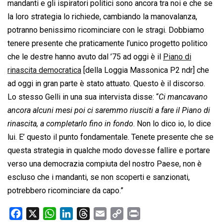
mandanti e gli ispiratori politici sono ancora tra noi e che se
la loro strategia lo richiede, cambiando la manovalanza,
potranno benissimo ricominciare con le stragi. Dobbiamo
tenere presente che praticamente l’unico progetto politico
che le destre hanno avuto dal ’75 ad oggi è il
Piano di
rinascita democratica
[della Loggia Massonica P2 ndr] che
ad oggi in gran parte è stato attuato. Questo è il discorso.
Lo stesso Gelli in una sua intervista disse: “
Ci mancavano
ancora alcuni mesi poi ci saremmo riusciti a fare il Piano di
rinascita, a completarlo fino in fondo
. Non lo dico io, lo dice
lui. E’ questo il punto fondamentale. Tenete presente che se
questa strategia in qualche modo dovesse fallire e portare
verso una democrazia compiuta del nostro Paese, non è
escluso che i mandanti, se non scoperti e sanzionati,
potrebbero ricominciare da capo.”
F
X
W
L
T
E
C
P