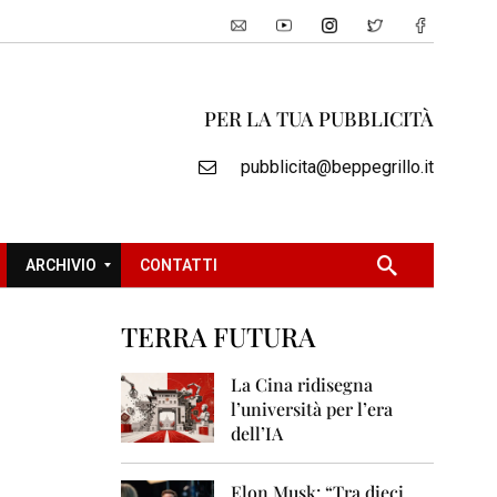
PER LA TUA PUBBLICITÀ
pubblicita@beppegrillo.it
ARCHIVIO
CONTATTI
TERRA FUTURA
2
0
La Cina ridisegna
0
l’università per l’era
5
dell’IA
2
0
Elon Musk: “Tra dieci