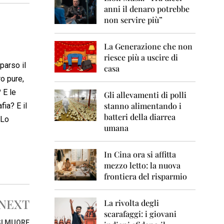
0
anni il denaro potrebbe
6
non servire più”
2
0
La Generazione che non
0
7
riesce più a uscire di
parso il
casa
2
ro pure,
0
 E le
0
Gli allevamenti di polli
8
stanno alimentando i
ia? E il
batteri della diarrea
 Lo
2
umana
0
0
9
In Cina ora si affitta
mezzo letto: la nuova
2
frontiera del risparmio
0
1
0
NEXT
La rivolta degli
scarafaggi: i giovani
2
SI MUORE