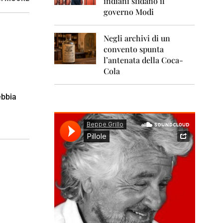
indiani sfidano il
0
1
governo Modi
1
Negli archivi di un
2
0
convento spunta
1
l’antenata della Coca-
2
Cola
2
0
ebbia
1
3
2
0
1
4
2
0
1
5
2