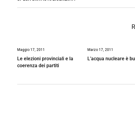
o
p
I
s
n
k
p
n
k
R
Maggio 17, 2011
Marzo 17, 2011
Le elezioni provinciali e la
L’acqua nucleare è b
coerenza dei partiti