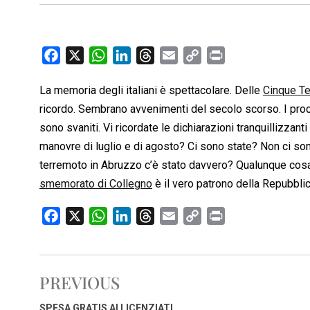
F
X
W
L
T
E
C
P
a
h
i
h
m
o
r
La memoria degli italiani è spettacolare. Delle
Cinque Te
c
a
n
r
a
p
i
ricordo. Sembrano avvenimenti del secolo scorso. I process
e
t
k
e
i
y
n
b
s
e
a
l
L
t
sono svaniti. Vi ricordate le dichiarazioni tranquillizzant
o
A
d
d
i
manovre di luglio e di agosto? Ci sono state? Non ci sono
o
p
I
s
n
terremoto in Abruzzo c’è stato davvero? Qualunque cosa
k
p
n
k
smemorato di Collegno
è il vero patrono della Repubblica
F
X
W
L
T
E
C
P
a
h
i
h
m
o
r
c
a
n
r
a
p
i
e
t
k
e
i
y
n
PREVIOUS
b
s
e
a
l
L
t
o
A
d
d
i
SPESA GRATIS AI LICENZIATI