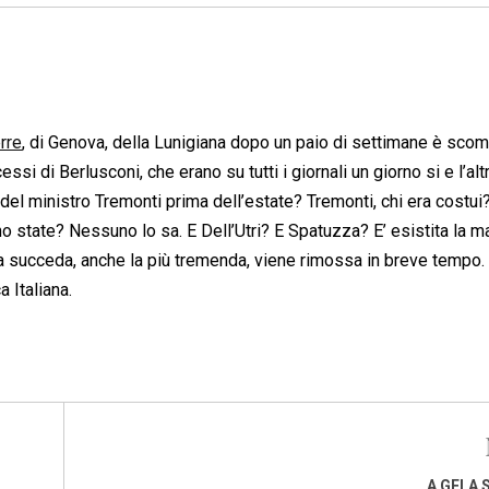
rre
, di Genova, della Lunigiana dopo un paio di settimane è scom
i di Berlusconi, che erano su tutti i giornali un giorno si e l’alt
i del ministro Tremonti prima dell’estate? Tremonti, chi era costui?
 state? Nessuno lo sa. E Dell’Utri? E Spatuzza? E’ esistita la maf
 succeda, anche la più tremenda, viene rimossa in breve tempo.
 Italiana.
A GELA 