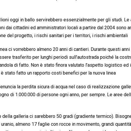
lioni oggi in ballo servirebbero essenzialmente per gli studi. Le 
oni dai cittadini ed amministratori locali a partire dal 2004 sono 
el progetto, i rischi sanitari per i territori, i rischi ambientali
a ci vorrebbero almeno 20 anni di cantieri. Durante questi anni 
ssere trasferito per lunghi periodi sull’autostrada poiché la cost
dola di fatto. Non è stato finora valutato l’aspetto logistico ed i
è stato fatto un rapporto costi benefici per la nuova linea
uncia la perdita sicura di acqua nel caso di realizzazione galle
gno di 1.000.000 di persone ogni anno, per sempre. Le aree dell
no della galleria ci sarebbero 50 gradi (gradiente termico). Bisog
, uranio, almeno 17 faglie con rocce in movimento, grandi quantit