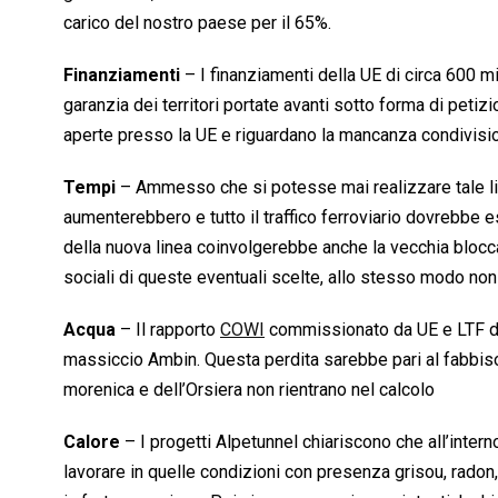
carico del nostro paese per il 65%.
Finanziamenti
– I finanziamenti della UE di circa 600 mi
garanzia dei territori portate avanti sotto forma di petizi
aperte presso la UE e riguardano la mancanza condivisione d
Tempi
– Ammesso che si potesse mai realizzare tale line
aumenterebbero e tutto il traffico ferroviario dovrebbe e
della nuova linea coinvolgerebbe anche la vecchia bloccan
sociali di queste eventuali scelte, allo stesso modo non 
Acqua
– Il rapporto
COWI
commissionato da UE e LTF den
massiccio Ambin. Questa perdita sarebbe pari al fabbiso
morenica e dell’Orsiera non rientrano nel calcolo
Calore
– I progetti Alpetunnel chiariscono che all’inter
lavorare in quelle condizioni con presenza grisou, radon