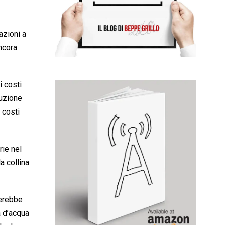
azioni a
ancora
i costi
ruzione
 costi
rie nel
a collina
nerebbe
à d’acqua