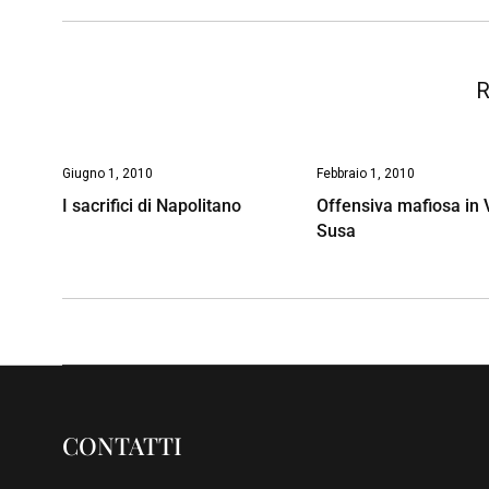
o
p
I
s
n
k
p
n
k
R
Giugno 1, 2010
Febbraio 1, 2010
I sacrifici di Napolitano
Offensiva mafiosa in V
Susa
CONTATTI