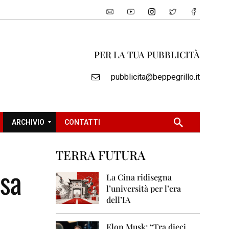
PER LA TUA PUBBLICITÀ
pubblicita@beppegrillo.it
ARCHIVIO
CONTATTI
TERRA FUTURA
2
usa
0
La Cina ridisegna
0
l’università per l’era
5
dell’IA
2
0
Elon Musk: “Tra dieci