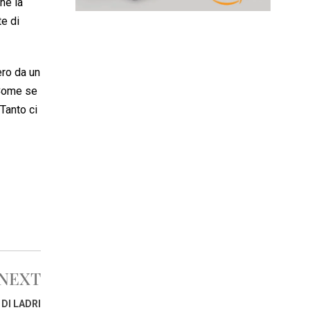
he la
te di
ero da un
 Come se
Tanto ci
NEXT
 DI LADRI