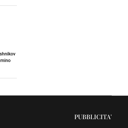
ashnikov
cimino
PUBBLICITA'