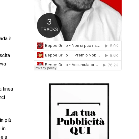
0
1
6
rada è
scita
eva
a linea
rci
in più
 in
be a