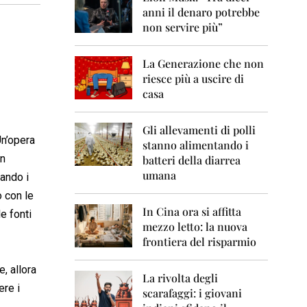
0
anni il denaro potrebbe
6
non servire più”
2
0
La Generazione che non
0
7
riesce più a uscire di
casa
2
0
0
Gli allevamenti di polli
Un’opera
8
stanno alimentando i
in
batteri della diarrea
2
umana
uando i
0
0
 con le
9
In Cina ora si affitta
e fonti
mezzo letto: la nuova
2
frontiera del risparmio
0
1
0
, allora
La rivolta degli
ere i
scarafaggi: i giovani
2