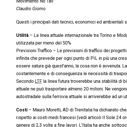
Movimento No Tav.”
Claudio Giorno
Questi i principali dati tecnici, economici ed ambientali 
Utilità
– La linea attuale internazionale tra Torino e Mod
utilizzata per meno del 50%
Previsioni Traffico – Le previsioni di traffico dei progett
infinita che prevede per ogni punto di PIL in più una cres
essere satura già quest’anno, la cosa non è avvenuta. La
costantemente e di conseguenza le necessità di traspor
Secondo
LTF
la linea futura troverebbe una stabilità di b
attuale ne può trasportare almeno 20 milioni. Ne vengono o
autostradale sulla ferrovia attuale si arriverebbe ad un ut
Costi
– Mauro Moretti, AD di Trenitalia ha dichiarato che 
rispetto ai costi medi francesi (vedi articoli Il Sole 24 
genere di 2,3 volte a fine lavori. L’Italia ha anche sotto