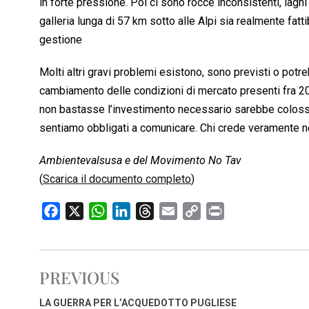
in forte pressione. Poi ci sono rocce inconsistenti, lagh
galleria lunga di 57 km sotto alle Alpi sia realmente fatt
gestione
Molti altri gravi problemi esistono, sono previsti o potr
cambiamento delle condizioni di mercato presenti fra 20
non bastasse l’investimento necessario sarebbe colossale
sentiamo obbligati a comunicare. Chi crede veramente n
Ambientevalsusa e del Movimento No Tav
(
Scarica il documento completo
)
F
X
W
L
T
E
C
P
a
h
i
h
m
o
r
c
a
n
r
a
p
i
e
t
k
e
i
y
n
PREVIOUS
b
s
e
a
l
L
t
o
A
d
d
i
LA GUERRA PER L’ACQUEDOTTO PUGLIESE