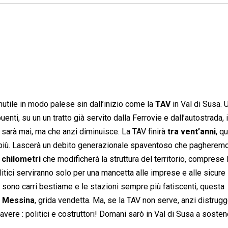
inutile in modo palese sin dall’inizio come la
TAV
in Val di Susa. 
enti, su un un tratto già servito dalla Ferrovie e dall’autostrada, 
 sarà mai, ma che anzi diminuisce. La TAV finirà
tra vent’anni
, q
o più. Lascerà un debito generazionale spaventoso che pagheremo
7 chilometri
che modificherà la struttura del territorio, comprese l
olitici serviranno solo per una mancetta alle imprese e alle sicure
ari sono carri bestiame e le stazioni sempre più fatiscenti, questa
di Messina
, grida vendetta. Ma, se la TAV non serve, anzi distrugge
à avere : politici e costruttori! Domani sarò in Val di Susa a sosten