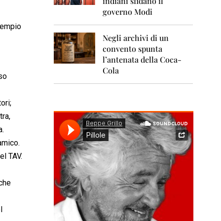
indiani sfidano il
0
1
governo Modi
1
scempio
Negli archivi di un
2
0
convento spunta
1
l’antenata della Coca-
2
Cola
so
2
0
1
ori;
3
tra,
a.
2
0
 amico.
1
el TAV.
4
2
che
0
1
5
l
2