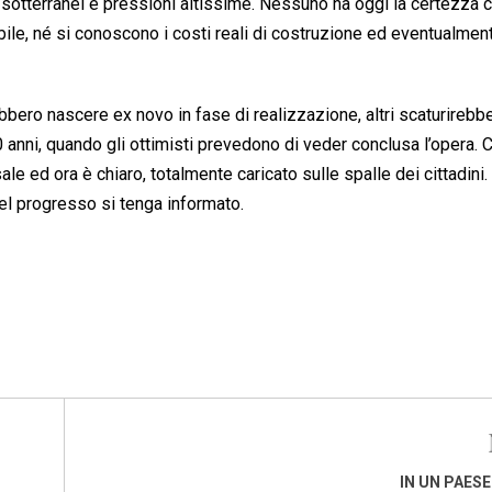
i sotterranei e pressioni altissime. Nessuno ha oggi la certezza c
ibile, né si conoscono i costi reali di costruzione ed eventualmen
ebbero nascere ex novo in fase di realizzazione, altri scaturirebb
 anni, quando gli ottimisti prevedono di veder conclusa l’opera.
 ed ora è chiaro, totalmente caricato sulle spalle dei cittadini. 
el progresso si tenga informato.
IN UN PAESE