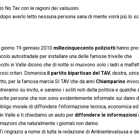
 No Tav con le ragioni dei valsusini.
o, dopo averlo letto nessuna persona sana di mente vorrà più lo 
del giorno 19 gennaio 2010
millecinquecento poliziotti
hanno pre
incolo autostradale per installare una delle famose trivelle che
vecchi in Valle dicono che di notte si muovono solo i ladri e malfatt
essi criteri. Domenica
il partito bipartisan del TAV
, destra, sinis
ngotto, per la famosa marcia SI TAV che da anni
Chiamparino
invoc
treranno su invito, e saranno i soliti noti della politica e qualche
a molte persone che non sono evidentemente informate sui danni d
bbligo morale di diffondere l’informazione tecnica, economica ed
n Valle e ti chiediamo un aiuto per
diffondere le informazioni
mazioni che naturalmente i giornali non danno.
t. Ti ringrazio a nome di tutta la redazione di Ambientevalsusa e de