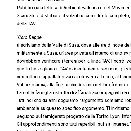
Pubblico una lettera di Ambientevalsusa e del Movimento
Scaricate
e distribuite il volantino con il testo complet
della TAV.
“
Caro Beppe
,
ti scriviamo dalla Valle di Susa, dove alle tre di notte 
militarmente a Susa, un’area privata all’interno di uno sv
dovrebbero verificare i terreni per la linea TAV. I nostri 
quelli che vogliono il TAV evidentemente seguono gli st
costruttori e appaltatori vari si ritroverà a Torino, al Li
Vabbè, marcia; alla fine si chiuderanno nel loro fortino, en
La solita famiglia ristretta di affaristi accompagnati d
Tutti noi che da anni seguiamo l’argomento sentiamo l’o
ambientale su questo specifico argomento. Ti invitiamo i
seguono sul famigerato progetto della Torino Lyon, infor
Gli approfondimenti sono tutti reperibili sui siti interne