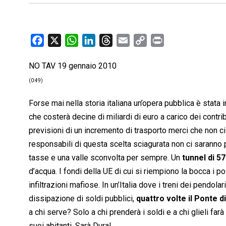
F
X
W
L
T
E
C
P
a
h
i
h
m
o
r
NO TAV 19 gennaio 2010
c
a
n
r
a
p
i
e
t
k
e
i
y
n
(0:49)
b
s
e
a
l
L
t
Forse mai nella storia italiana un’opera pubblica è stata 
o
A
d
d
i
che costerà decine di miliardi di euro a carico dei contribu
o
p
I
s
n
previsioni di un incremento di trasporto merci che non ci
k
p
n
k
responsabili di questa scelta sciagurata non ci sarann
tasse e una valle sconvolta per sempre. Un
tunnel di 5
d’acqua. I fondi della UE di cui si riempiono la bocca i p
infiltrazioni mafiose. In un’Italia dove i treni dei pendol
dissipazione di soldi pubblici,
quattro volte il Ponte 
a chi serve? Solo a chi prenderà i soldi e a chi glieli far
suoi abitanti. Sarà Dura!