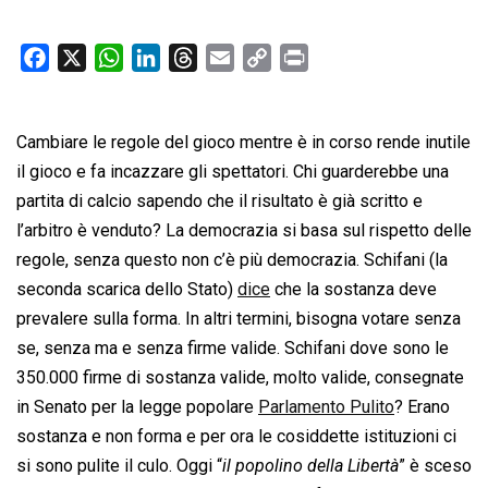
F
X
W
L
T
E
C
P
a
h
i
h
m
o
r
c
a
n
r
a
p
i
Cambiare le regole del gioco mentre è in corso rende inutile
e
t
k
e
i
y
n
b
s
e
a
l
L
t
il gioco e fa incazzare gli spettatori. Chi guarderebbe una
o
A
d
d
i
partita di calcio sapendo che il risultato è già scritto e
o
p
I
s
n
l’arbitro è venduto? La democrazia si basa sul rispetto delle
k
p
n
k
regole, senza questo non c’è più democrazia. Schifani (la
seconda scarica dello Stato)
dice
che la sostanza deve
prevalere sulla forma. In altri termini, bisogna votare senza
se, senza ma e senza firme valide. Schifani dove sono le
350.000 firme di sostanza valide, molto valide, consegnate
in Senato per la legge popolare
Parlamento Pulito
? Erano
sostanza e non forma e per ora le cosiddette istituzioni ci
si sono pulite il culo. Oggi “
il popolino della Libertà
” è sceso