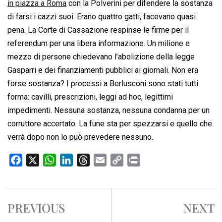
in piazza a Roma
con la Polverini per difendere la sostanza
di farsi i cazzi suoi. Erano quattro gatti, facevano quasi
pena. La Corte di Cassazione respinse le firme per il
referendum per una libera informazione. Un milione e
mezzo di persone chiedevano l’abolizione della legge
Gasparri e dei finanziamenti pubblici ai giornali. Non era
forse sostanza? I processi a Berlusconi sono stati tutti
forma: cavilli, prescrizioni, leggi ad hoc, legittimi
impedimenti. Nessuna sostanza, nessuna condanna per un
corruttore accertato. La fune sta per spezzarsi e quello che
verrà dopo non lo può prevedere nessuno.
F
X
W
L
T
E
C
P
a
h
i
h
m
o
r
c
a
n
r
a
p
i
e
t
k
e
i
y
n
PREVIOUS
NEXT
b
s
e
a
l
L
t