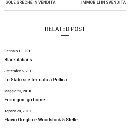
o
A
d
d
i
ISOLE GRECHE IN VENDITA
IMMOBILI IN SVENDITA
o
p
I
s
n
k
p
n
k
RELATED POST
Gennaio 10, 2010
Black italians
Settembre 6, 2010
Lo Stato si è fermato a Pollica
Maggio 23, 2010
Formigoni go home
Agosto 28, 2010
Flavio Oreglio e Woodstock 5 Stelle