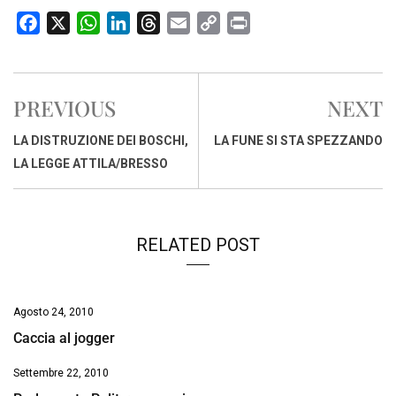
F
X
W
L
T
E
C
P
a
h
i
h
m
o
r
c
a
n
r
a
p
i
e
t
k
e
i
y
n
PREVIOUS
NEXT
b
s
e
a
l
L
t
o
A
d
d
i
LA DISTRUZIONE DEI BOSCHI,
LA FUNE SI STA SPEZZANDO
o
p
I
s
n
LA LEGGE ATTILA/BRESSO
k
p
n
k
RELATED POST
Agosto 24, 2010
Caccia al jogger
Settembre 22, 2010