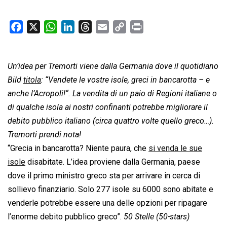
F
X
W
L
T
E
C
P
a
h
i
h
m
o
r
c
a
n
r
a
p
i
Un’idea per Tremorti viene dalla Germania dove il quotidiano
e
t
k
e
i
y
n
b
s
e
a
l
L
t
Bild
titola
: “
Vendete le vostre isole, greci in bancarotta – e
o
A
d
d
i
anche l’Acropoli!
“. La vendita di un paio di Regioni italiane o
o
p
I
s
n
di qualche isola ai nostri confinanti potrebbe migliorare il
k
p
n
k
debito pubblico italiano (circa quattro volte quello greco…).
Tremorti prendi nota!
“Grecia in bancarotta? Niente paura, che
si venda le sue
isole
disabitate. L’idea proviene dalla Germania, paese
dove il primo ministro greco sta per arrivare in cerca di
sollievo finanziario. Solo 277 isole su 6000 sono abitate e
venderle potrebbe essere una delle opzioni per ripagare
l’enorme debito pubblico greco”.
50 Stelle (50-stars)