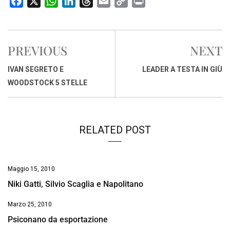
F
X
W
L
T
E
C
P
a
h
i
h
m
o
r
c
a
n
r
a
p
i
e
t
k
e
i
y
n
PREVIOUS
NEXT
b
s
e
a
l
L
t
o
A
d
d
i
IVAN SEGRETO E
LEADER A TESTA IN GIÙ
o
p
I
s
n
WOODSTOCK 5 STELLE
k
p
n
k
RELATED POST
Maggio 15, 2010
Niki Gatti, Silvio Scaglia e Napolitano
Marzo 25, 2010
Psiconano da esportazione