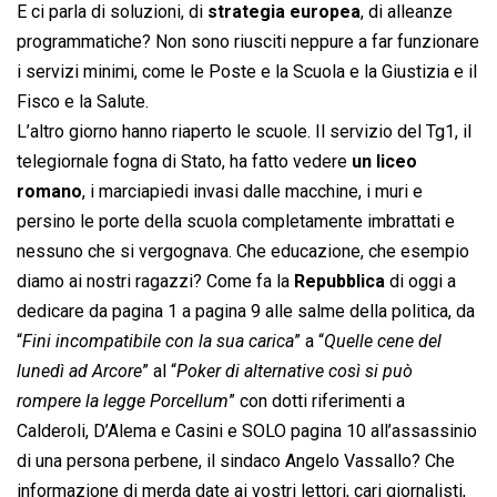
E ci parla di soluzioni, di
strategia europea
, di alleanze
programmatiche? Non sono riusciti neppure a far funzionare
i servizi minimi, come le Poste e la Scuola e la Giustizia e il
Fisco e la Salute.
L’altro giorno hanno riaperto le scuole. Il servizio del Tg1, il
telegiornale fogna di Stato, ha fatto vedere
un liceo
romano
, i marciapiedi invasi dalle macchine, i muri e
persino le porte della scuola completamente imbrattati e
nessuno che si vergognava. Che educazione, che esempio
diamo ai nostri ragazzi? Come fa la
Repubblica
di oggi a
dedicare da pagina 1 a pagina 9 alle salme della politica, da
“
Fini incompatibile con la sua carica
” a “
Quelle cene del
lunedì ad Arcore
” al “
Poker di alternative così si può
rompere la legge Porcellum
” con dotti riferimenti a
Calderoli, D’Alema e Casini e SOLO pagina 10 all’assassinio
di una persona perbene, il sindaco Angelo Vassallo? Che
informazione di merda date ai vostri lettori, cari giornalisti,