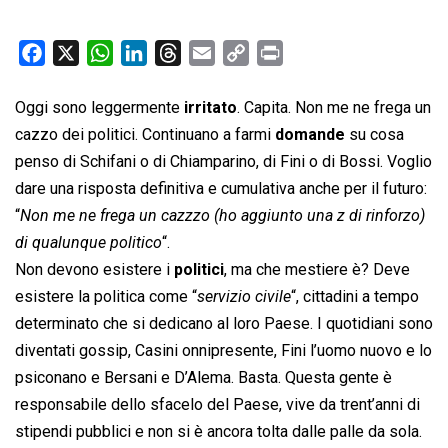
F
X
W
L
T
E
C
P
a
h
i
h
m
o
r
c
a
n
r
a
p
i
Oggi sono leggermente
irritato
. Capita. Non me ne frega un
e
t
k
e
i
y
n
cazzo dei politici. Continuano a farmi
domande
su cosa
b
s
e
a
l
L
t
penso di Schifani o di Chiamparino, di Fini o di Bossi. Voglio
o
A
d
d
i
dare una risposta definitiva e cumulativa anche per il futuro:
o
p
I
s
n
“
Non me ne frega un cazzzo (ho aggiunto una z di rinforzo)
k
p
n
k
di qualunque politico
“.
Non devono esistere i
politici
, ma che mestiere è? Deve
esistere la politica come “
servizio civile
“, cittadini a tempo
determinato che si dedicano al loro Paese. I quotidiani sono
diventati gossip, Casini onnipresente, Fini l’uomo nuovo e lo
psiconano e Bersani e D’Alema. Basta. Questa gente è
responsabile dello sfacelo del Paese, vive da trent’anni di
stipendi pubblici e non si è ancora tolta dalle palle da sola.