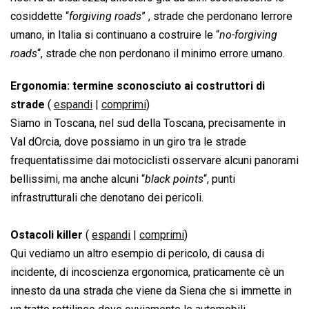
cosiddette “
forgiving roads
” , strade che perdonano lerrore
umano, in Italia si continuano a costruire le “
no-forgiving
roads
“, strade che non perdonano il minimo errore umano.
Ergonomia: termine sconosciuto ai costruttori di
strade
(
espandi
|
comprimi
)
Siamo in Toscana, nel sud della Toscana, precisamente in
Val dOrcia, dove possiamo in un giro tra le strade
frequentatissime dai motociclisti osservare alcuni panorami
bellissimi, ma anche alcuni “
black points
“, punti
infrastrutturali che denotano dei pericoli.
Ostacoli killer
(
espandi
|
comprimi
)
Qui vediamo un altro esempio di pericolo, di causa di
incidente, di incoscienza ergonomica, praticamente cè un
innesto da una strada che viene da Siena che si immette in