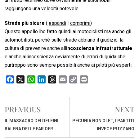
un tratto rettilineo dove ovviamente le automobili
raggiungono una velocità notevole.
Strade più sicure
(
espandi
|
comprimi
)
Questo appello lho fatto quindi ai motociclisti ma anche gli
automobilisti, perché sulle strade abbiano il giudizio, la
cultura di prevenire anche all
incoscienza infrastrutturale
e anche allincoscienza ovviamente di errori di guida che
purtroppo sono sempre possibili anche ai piloti più esperti.
F
X
W
L
T
E
C
P
a
h
i
h
m
o
r
c
a
n
r
a
p
i
e
t
k
e
i
y
n
PREVIOUS
NEXT
b
s
e
a
l
L
t
o
A
d
d
i
IL MASSACRO DEI DELFINI
PECUNIA NON OLET, I PARTITI
o
p
I
s
n
BALENA DELLE FAR OER
INVECE PUZZANO
k
p
n
k