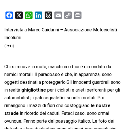
F
X
W
L
T
E
C
P
a
h
i
h
m
o
r
Intervista a Marco Guidarini – Associazione Motociclisti
c
a
n
r
a
p
i
Incolumi
e
t
k
e
i
y
n
b
s
e
a
l
L
t
(09:41)
o
A
d
d
i
o
p
I
s
n
Chi si muove in moto, macchina o bici è circondato da
k
p
n
k
nemici mortali. Il paradosso è che, in apparenza, sono
oggetti destinati a proteggerlo.Gli innocenti guardrail sono
in realtà
ghigliottine
per i ciclisti e arieti perforanti per gli
automobilisti, i pali segnaletici scontri mortali. Poi
rimangono i mazzi di fiori che costeggiano
le nostre
strade
in ricordo dei caduti. Fateci caso, sono ormai
ovunque. Fanno parte del paesaggio italico. Le foto dei
defunti e i fiori di plastica sono gli unici, veri segnali che