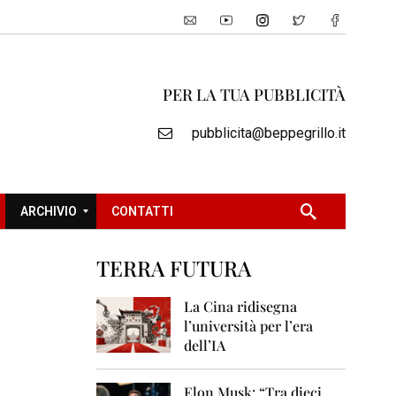
PER LA TUA PUBBLICITÀ
pubblicita@beppegrillo.it
ARCHIVIO
CONTATTI
TERRA FUTURA
2
0
La Cina ridisegna
0
l’università per l’era
5
dell’IA
2
0
Elon Musk: “Tra dieci