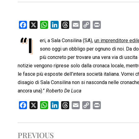
F
X
W
L
T
E
C
P
a
h
i
h
m
o
r
“I
eri, a Sala Consilina (SA),
un imprenditore edile 
c
a
n
r
a
p
i
e
sono oggi un obbligo per ognuno di noi. Da d
t
k
e
i
y
n
b
s
e
a
l
L
t
più concreto per trovare una vera via di usci
o
A
d
d
i
notizie vengono riprese solo dalla cronaca locale, mentre
o
p
I
s
n
le fasce più esposte dell’intera società italiana. Vorrei 
k
p
n
k
disagio di Sala Consilina non si nasconda nelle cronache
ancora una).”
Roberto De Luca
F
X
W
L
T
E
C
P
a
h
i
h
m
o
r
c
a
n
r
a
p
i
e
t
k
e
i
y
n
PREVIOUS
b
s
e
a
l
L
t