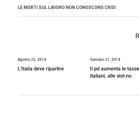
o
A
d
d
i
LE MORTI SUL LAVORO NON CONOSCONO CRISI
o
p
I
s
n
k
p
n
k
R
Agosto 22, 2014
Gennaio 21, 2014
L’Italia deve ripartire
Il pd aumenta le tasse
italiani, alle slot no