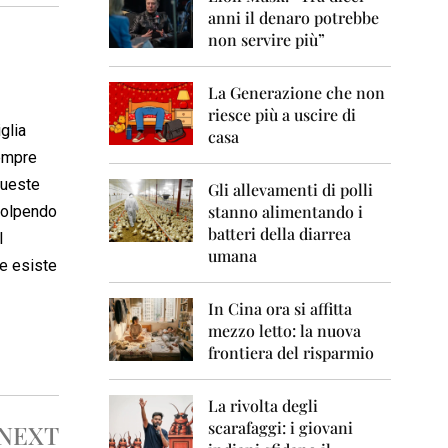
0
anni il denaro potrebbe
6
non servire più”
2
0
La Generazione che non
0
7
riesce più a uscire di
iglia
casa
2
sempre
0
queste
0
Gli allevamenti di polli
8
stanno alimentando i
 colpendo
batteri della diarrea
l
2
umana
0
ne esiste
0
9
In Cina ora si affitta
mezzo letto: la nuova
2
frontiera del risparmio
0
1
0
La rivolta degli
scarafaggi: i giovani
NEXT
2