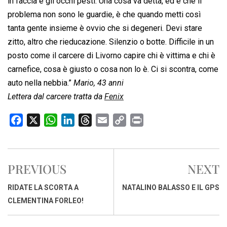
in faccia e gli occhi pesti. Una cosa va detta, ed è che il
problema non sono le guardie, è che quando metti così
tanta gente insieme è ovvio che si degeneri. Devi stare
zitto, altro che rieducazione. Silenzio o botte. Difficile in un
posto come il carcere di Livorno capire chi è vittima e chi è
carnefice, cosa è giusto o cosa non lo è. Ci si scontra, come
auto nella nebbia.”
Mario, 43 anni
Lettera dal carcere tratta da
Fenix
F
X
W
L
T
E
C
P
a
h
i
h
m
o
r
c
a
n
r
a
p
i
e
t
k
e
i
y
n
PREVIOUS
NEXT
b
s
e
a
l
L
t
o
A
d
d
i
RIDATE LA SCORTA A
NATALINO BALASSO E IL GPS
o
p
I
s
n
CLEMENTINA FORLEO!
k
p
n
k