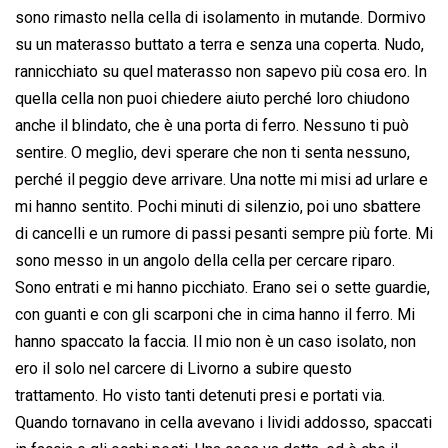
sono rimasto nella cella di isolamento in mutande. Dormivo
su un materasso buttato a terra e senza una coperta. Nudo,
rannicchiato su quel materasso non sapevo più cosa ero. In
quella cella non puoi chiedere aiuto perché loro chiudono
anche il blindato, che è una porta di ferro. Nessuno ti può
sentire. O meglio, devi sperare che non ti senta nessuno,
perché il peggio deve arrivare. Una notte mi misi ad urlare e
mi hanno sentito. Pochi minuti di silenzio, poi uno sbattere
di cancelli e un rumore di passi pesanti sempre più forte. Mi
sono messo in un angolo della cella per cercare riparo.
Sono entrati e mi hanno picchiato. Erano sei o sette guardie,
con guanti e con gli scarponi che in cima hanno il ferro. Mi
hanno spaccato la faccia. Il mio non è un caso isolato, non
ero il solo nel carcere di Livorno a subire questo
trattamento. Ho visto tanti detenuti presi e portati via.
Quando tornavano in cella avevano i lividi addosso, spaccati