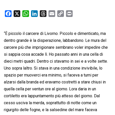
F
X
W
L
T
E
C
P
a
h
i
h
m
o
r
c
a
n
r
a
p
i
“È piccolo il carcere di Livorno. Piccolo e dimenticato, ma
e
t
k
e
i
y
n
b
s
e
a
l
L
t
dentro grande è la disperazione, labbandono. Le mura del
o
A
d
d
i
carcere più che imprigionare sembrano voler impedire che
o
p
I
s
n
si sappia cosa accade lì. Ho passato anni in una cella di
k
p
n
k
dieci metri quadri. Dentro ci stavamo in sei e a volte sette.
Uno sopra laltro. Si stava in una condizione invivibile, lo
spazio per muoverci era minimo, si faceva a turni per
alzarsi dalla branda ed eravamo costretti a stare chiusi in
quella cella per ventun ore al giorno. Lora daria in un
cortiletto era lappuntamento più atteso del giorno. Dal
cesso usciva la merda, soprattutto di notte come un
rigurgito delle fogne, e la salsedine del mare faceva