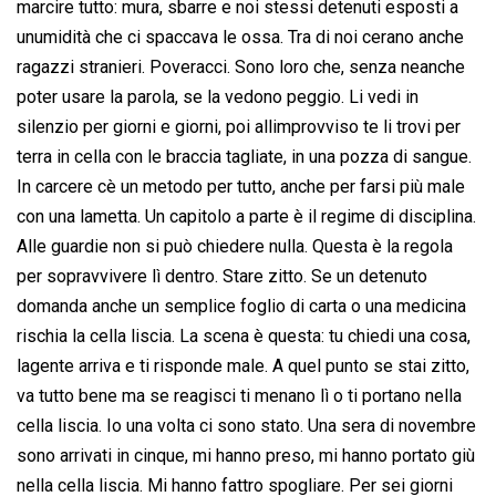
marcire tutto: mura, sbarre e noi stessi detenuti esposti a
unumidità che ci spaccava le ossa. Tra di noi cerano anche
ragazzi stranieri. Poveracci. Sono loro che, senza neanche
poter usare la parola, se la vedono peggio. Li vedi in
silenzio per giorni e giorni, poi allimprovviso te li trovi per
terra in cella con le braccia tagliate, in una pozza di sangue.
In carcere cè un metodo per tutto, anche per farsi più male
con una lametta. Un capitolo a parte è il regime di disciplina.
Alle guardie non si può chiedere nulla. Questa è la regola
per sopravvivere lì dentro. Stare zitto. Se un detenuto
domanda anche un semplice foglio di carta o una medicina
rischia la cella liscia. La scena è questa: tu chiedi una cosa,
lagente arriva e ti risponde male. A quel punto se stai zitto,
va tutto bene ma se reagisci ti menano lì o ti portano nella
cella liscia. Io una volta ci sono stato. Una sera di novembre
sono arrivati in cinque, mi hanno preso, mi hanno portato giù
nella cella liscia. Mi hanno fattro spogliare. Per sei giorni