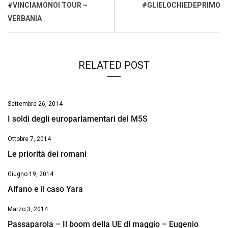
o
A
d
d
i
#VINCIAMONOI TOUR –
#GLIELOCHIEDEPRIMO
o
p
I
s
n
VERBANIA
k
p
n
k
RELATED POST
Settembre 26, 2014
I soldi degli europarlamentari del M5S
Ottobre 7, 2014
Le priorità dei romani
Giugno 19, 2014
Alfano e il caso Yara
Marzo 3, 2014
Passaparola – Il boom della UE di maggio – Eugenio