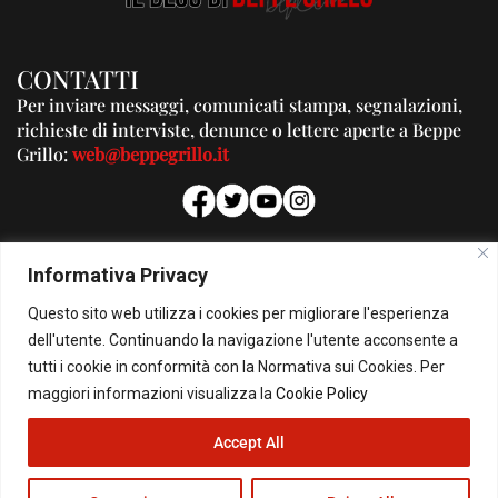
CONTATTI
Per inviare messaggi, comunicati stampa, segnalazioni,
richieste di interviste, denunce o lettere aperte a Beppe
Grillo:
web@beppegrillo.it
PUBBLICITA'
Informativa Privacy
Per la tua pubblicità su questo Blog:
Questo sito web utilizza i cookies per migliorare l'esperienza
pubblicita@beppegrillo.it
dell'utente. Continuando la navigazione l'utente acconsente a
tutti i cookie in conformità con la Normativa sui Cookies. Per
HOMEPAGE
COOKIE POLICY
PRIVACY POLICY
CONTATTI
maggiori informazioni visualizza la
Cookie Policy
Accept All
© Copyright 2026 - Il Blog di Beppe Grillo. All Rights Reserved - Powered by
happygrafic.com