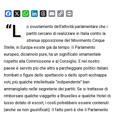
F
X
W
L
T
E
C
P
a
h
i
h
m
o
r
“L
o svuotamento dell’attività parlamentare che i
c
a
n
r
a
p
i
e
partiti cercano di realizzare in Italia contro la
t
k
e
i
y
n
b
s
e
a
l
L
t
strenua opposizione del Movimento Cinque
o
A
d
d
i
Stelle, in Europa esiste già da tempo. Il Parlamento
o
p
I
s
n
europeo, diciamolo pure, ha un significato ornamentale
k
p
n
k
rispetto alla Commissione e al Consiglio. E nel nostro
paese è servito più che altro a parcheggiare politici italiani
trombati o figure dello spettacolo o dello sport acchiappa
voti, più qualche intellettuale “
indipendente
” ben
ammanigliato nelle segreterie dei partiti. Se si trattasse di
rimborsare qualche viaggetto a Bruxelles e qualche Hotel di
lusso dotato di escort, i costi potrebbero essere contenuti
(anche se non giustificati). Il fatto però è che il Parlamento