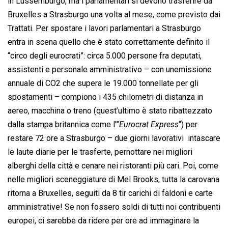
in Lussemburgo, ma i parlamentari si devono trasferire da
Bruxelles a Strasburgo una volta al mese, come previsto dai
Trattati. Per spostare i lavori parlamentari a Strasburgo
entra in scena quello che è stato correttamente definito il
“circo degli eurocrati”: circa 5.000 persone fra deputati,
assistenti e personale amministrativo – con unemissione
annuale di CO2 che supera le 19.000 tonnellate per gli
spostamenti – compiono i 435 chilometri di distanza in
aereo, macchina o treno (quest’ultimo è stato ribattezzato
dalla stampa britannica come l'”
Eurocrat Express
“) per
restare 72 ore a Strasburgo – due giorni lavorativi  intascare
le laute diarie per le trasferte, pernottare nei migliori
alberghi della città e cenare nei ristoranti più cari. Poi, come
nelle migliori sceneggiature di Mel Brooks, tutta la carovana
ritorna a Bruxelles, seguiti da 8 tir carichi di faldoni e carte
amministrative! Se non fossero soldi di tutti noi contribuenti
europei, ci sarebbe da ridere per ore ad immaginare la