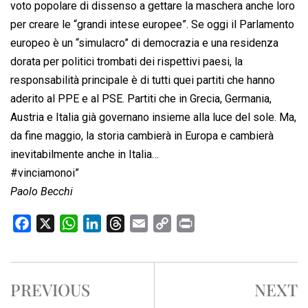
voto popolare di dissenso a gettare la maschera anche loro
per creare le “grandi intese europee”. Se oggi il Parlamento
europeo è un “simulacro” di democrazia e una residenza
dorata per politici trombati dei rispettivi paesi, la
responsabilità principale è di tutti quei partiti che hanno
aderito al PPE e al PSE. Partiti che in Grecia, Germania,
Austria e Italia già governano insieme alla luce del sole. Ma,
da fine maggio, la storia cambierà in Europa e cambierà
inevitabilmente anche in Italia…
#vinciamonoi”
Paolo Becchi
F
X
W
L
T
E
C
P
a
h
i
h
m
o
r
c
a
n
r
a
p
i
e
t
k
e
i
y
n
PREVIOUS
NEXT
b
s
e
a
l
L
t