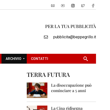
PER LA TUA PUBBLICITÀ
pubblicita@beppegrillo.it
ARCHIVIO
CONTATTI
TERRA FUTURA
2
0
La disoccupazione può
0
cominciare a 5 anni
5
2
0
La Cina ridisegna