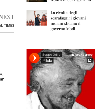
0
1
1
La rivolta degli
NEXT
scarafaggi: i giovani
2
0
indiani sfidano il
AL TIMES
1
governo Modi
2
2
0
1
3
2
0
1
a,
4
ran
2
0
1
5
2