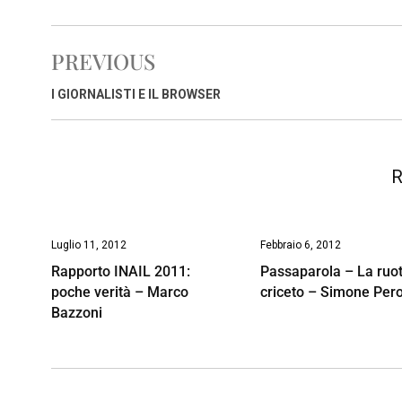
c
a
n
r
a
p
i
e
t
k
e
i
y
n
PREVIOUS
b
s
e
a
l
L
t
o
A
d
d
i
I GIORNALISTI E IL BROWSER
o
p
I
s
n
k
p
n
k
R
Luglio 11, 2012
Febbraio 6, 2012
Rapporto INAIL 2011:
Passaparola – La ruot
poche verità – Marco
criceto – Simone Pero
Bazzoni