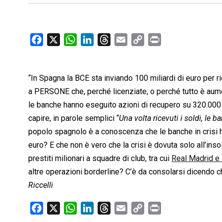
F
X
W
L
T
E
C
P
a
h
i
h
m
o
r
c
a
n
r
a
p
i
“In Spagna la BCE sta inviando 100 miliardi di euro per r
e
t
k
e
i
y
n
b
s
e
a
l
L
t
a PERSONE che, perché licenziate, o perché tutto è aumen
o
A
d
d
i
le banche hanno eseguito azioni di recupero su 320.000 f
o
p
I
s
n
capire, in parole semplici “
Una volta ricevuti i soldi, le 
k
p
n
k
popolo spagnolo è a conoscenza che le banche in crisi h
euro? E che non è vero che la crisi è dovuta solo all’in
prestiti milionari a squadre di club, tra cui
Real Madrid e 
altre operazioni borderline? C’è da consolarsi dicendo 
Riccelli
F
X
W
L
T
E
C
P
a
h
i
h
m
o
r