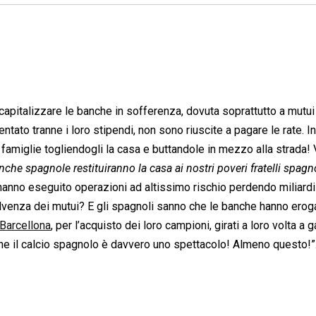
icapitalizzare le banche in sofferenza, dovuta soprattutto a mutui
tato tranne i loro stipendi, non sono riuscite a pagare le rate. 
amiglie togliendogli la casa e buttandole in mezzo alla strada! 
banche spagnole restituiranno la casa ai nostri poveri fratelli spagn
anno eseguito operazioni ad altissimo rischio perdendo miliardi
solvenza dei mutui? E gli spagnoli sanno che le banche hanno erog
Barcellona
, per l’acquisto dei loro campioni, girati a loro volta a g
che il calcio spagnolo è davvero uno spettacolo! Almeno questo!”