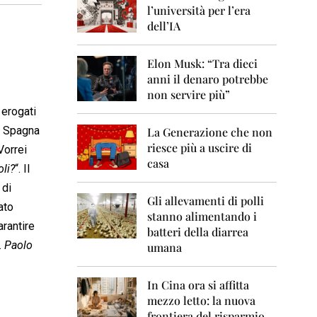
0
l’università per l’era
6
dell’IA
2
0
Elon Musk: “Tra dieci
0
anni il denaro potrebbe
7
non servire più”
2
 erogati
0
In Spagna
La Generazione che non
0
8
riesce più a uscire di
Vorrei
casa
oli?
“. Il
2
0
 di
0
Gli allevamenti di polli
ato
9
stanno alimentando i
arantire
batteri della diarrea
2
.
Paolo
umana
0
1
0
In Cina ora si affitta
mezzo letto: la nuova
2
frontiera del risparmio