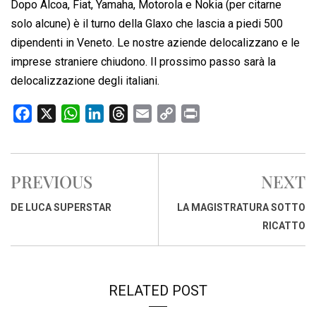
Dopo Alcoa, Fiat, Yamaha, Motorola e Nokia (per citarne
solo alcune) è il turno della Glaxo che lascia a piedi 500
dipendenti in Veneto. Le nostre aziende delocalizzano e le
imprese straniere chiudono. Il prossimo passo sarà la
delocalizzazione degli italiani.
F
X
W
L
T
E
C
P
a
h
i
h
m
o
r
c
a
n
r
a
p
i
e
t
k
e
i
y
n
PREVIOUS
NEXT
b
s
e
a
l
L
t
o
A
d
d
i
DE LUCA SUPERSTAR
LA MAGISTRATURA SOTTO
o
p
I
s
n
RICATTO
k
p
n
k
RELATED POST