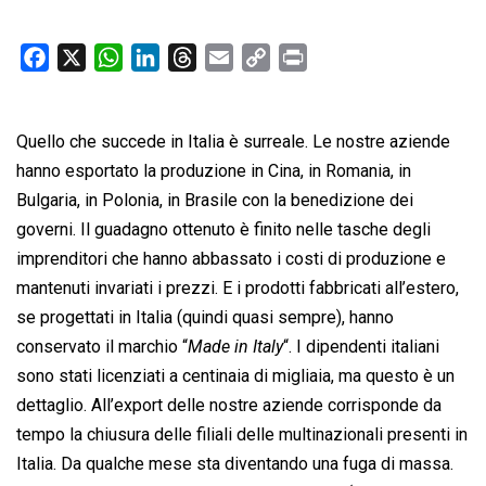
F
X
W
L
T
E
C
P
a
h
i
h
m
o
r
c
a
n
r
a
p
i
Quello che succede in Italia è surreale. Le nostre aziende
e
t
k
e
i
y
n
b
s
e
a
l
L
t
hanno esportato la produzione in Cina, in Romania, in
o
A
d
d
i
Bulgaria, in Polonia, in Brasile con la benedizione dei
o
p
I
s
n
governi. Il guadagno ottenuto è finito nelle tasche degli
k
p
n
k
imprenditori che hanno abbassato i costi di produzione e
mantenuti invariati i prezzi. E i prodotti fabbricati all’estero,
se progettati in Italia (quindi quasi sempre), hanno
conservato il marchio “
Made in Italy
“. I dipendenti italiani
sono stati licenziati a centinaia di migliaia, ma questo è un
dettaglio. All’export delle nostre aziende corrisponde da
tempo la chiusura delle filiali delle multinazionali presenti in
Italia. Da qualche mese sta diventando una fuga di massa.