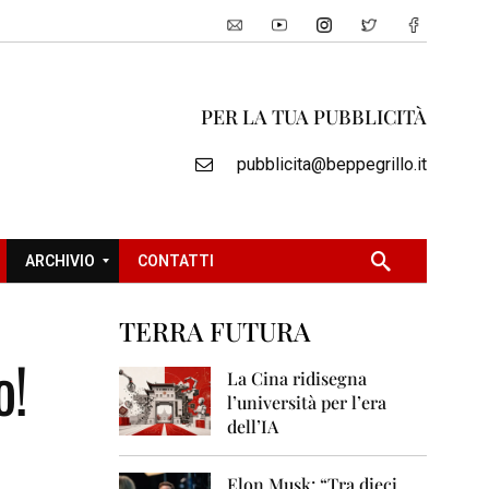
PER LA TUA PUBBLICITÀ
pubblicita@beppegrillo.it
ARCHIVIO
CONTATTI
TERRA FUTURA
2
o!
0
La Cina ridisegna
0
l’università per l’era
5
dell’IA
2
0
Elon Musk: “Tra dieci