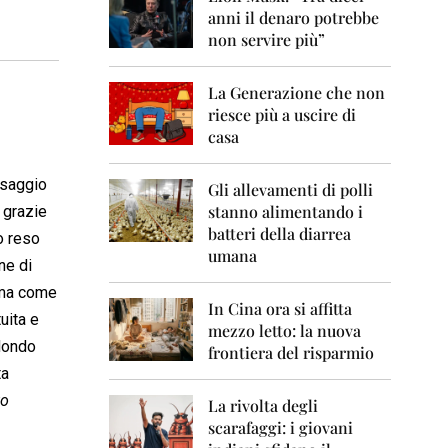
0
anni il denaro potrebbe
6
non servire più”
2
0
La Generazione che non
0
7
riesce più a uscire di
casa
2
0
ssaggio
0
Gli allevamenti di polli
8
stanno alimentando i
 grazie
batteri della diarrea
to reso
2
umana
0
ne di
0
Roma come
9
In Cina ora si affitta
uita e
mezzo letto: la nuova
2
 Mondo
frontiera del risparmio
0
ta
1
0
to
La rivolta degli
scarafaggi: i giovani
2