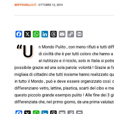
BEPPEGRILLO.IT
- OTTOBRE 12, 2014
F
X
W
L
T
E
C
P
a
h
i
h
m
o
r
“U
n Mondo Pulito , con meno rifiuti e tutti d
c
a
n
r
a
p
i
e
di civiltà che è per tutti coloro che hanno
t
k
e
i
y
n
b
s
e
a
l
L
t
al riutilizzo e il riciclo, solo in Italia si 
o
A
d
d
i
possibile grazie ad una sola parola: volontà ! Grazie ai f
o
p
I
s
n
migliaia di cittadini che tutti insieme hanno realizzat
k
p
n
k
in tutto il Mondo , può e deve essere organizzato così: c
differenziano vetro, lattine, plastica, scarti del cibo e 
questo piccolo grande esempio pulito ! Alle fine dei 3 gio
differenziata che, nel primo giorno, da una prima valutaz
F
X
W
L
T
E
C
P