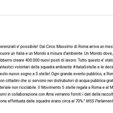
ifferenziati e’ possibile! Dal Circo Massimo di Roma arriva un me
 a cuore un Italia e un Mondo a misura d’ambiente. Un Mondo dove,
potrebberro creare 400.000 nuovi posti di lavoro. Tutto questo e’ sta
antastici volontari della squadra ambiente #italia5stelle e le deci
o questo nuovo sogno a 5 stelle! Ogni grande evento pubblico, a 
on cittadini che si servono nei distrubutori di acqua pubblica grat
materiale non riciclabile. Il Movimento 5 stelle regala a Roma e al
rni in collaborazione con Ama verranno forniti i dati della raccol
ione effettuata dalle squadre erano circa al 70%.”
M5S Parlamen