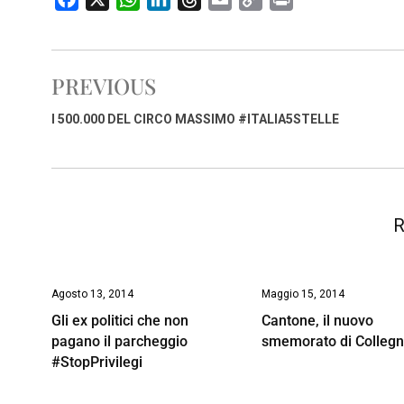
a
h
i
h
m
o
r
c
a
n
r
a
p
i
e
t
k
e
i
y
n
PREVIOUS
b
s
e
a
l
L
t
o
A
d
d
i
I 500.000 DEL CIRCO MASSIMO #ITALIA5STELLE
o
p
I
s
n
k
p
n
k
R
Agosto 13, 2014
Maggio 15, 2014
Gli ex politici che non
Cantone, il nuovo
pagano il parcheggio
smemorato di Colleg
#StopPrivilegi