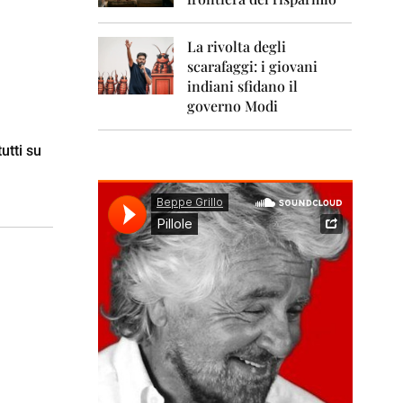
0
1
1
La rivolta degli
scarafaggi: i giovani
2
0
indiani sfidano il
1
governo Modi
2
utti su
2
0
1
3
2
0
1
4
2
0
1
5
2