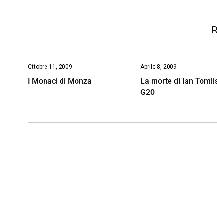
k
p
n
k
R
Ottobre 11, 2009
Aprile 8, 2009
I Monaci di Monza
La morte di Ian Tomli
G20