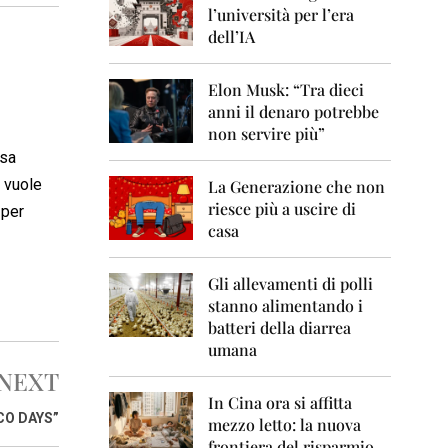
0
l’università per l’era
6
dell’IA
2
0
Elon Musk: “Tra dieci
0
anni il denaro potrebbe
7
non servire più”
2
ssa
0
e vuole
La Generazione che non
0
8
riesce più a uscire di
 per
casa
2
0
0
Gli allevamenti di polli
9
stanno alimentando i
batteri della diarrea
2
umana
0
1
NEXT
0
In Cina ora si affitta
CO DAYS”
mezzo letto: la nuova
2
frontiera del risparmio