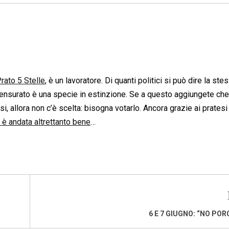
Prato 5 Stelle
, è un lavoratore. Di quanti politici si può dire la ste
ncensurato è una specie in estinzione. Se a questo aggiungete ch
esi, allora non c’è scelta: bisogna votarlo. Ancora grazie ai pratesi
 è andata altrettanto bene
…
6 E 7 GIUGNO: “NO POR