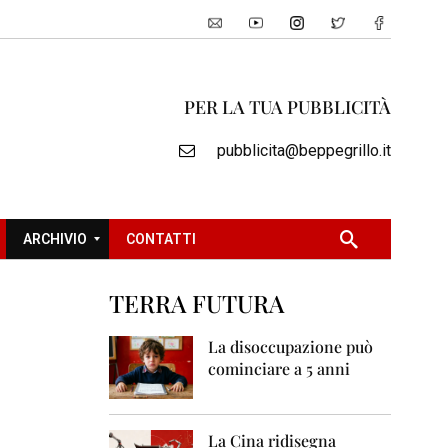
PER LA TUA PUBBLICITÀ
pubblicita@beppegrillo.it
ARCHIVIO
CONTATTI
TERRA FUTURA
2
0
La disoccupazione può
0
cominciare a 5 anni
5
2
0
La Cina ridisegna