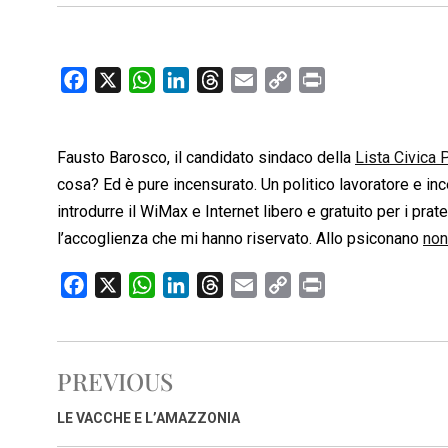
F
X
W
L
T
E
C
P
a
h
i
h
m
o
r
c
a
n
r
a
p
i
Fausto Barosco, il candidato sindaco della
e
t
k
e
i
y
n
Lista Civica 
b
s
e
a
l
L
t
cosa? Ed è pure incensurato. Un politico lavoratore e i
o
A
d
d
i
introdurre il WiMax e Internet libero e gratuito per i prat
o
p
I
s
n
l’accoglienza che mi hanno riservato. Allo psiconano
non
k
p
n
k
F
X
W
L
T
E
C
P
a
h
i
h
m
o
r
c
a
n
r
a
p
i
e
t
k
e
i
y
n
PREVIOUS
b
s
e
a
l
L
t
o
A
d
d
i
LE VACCHE E L’AMAZZONIA
o
p
I
s
n