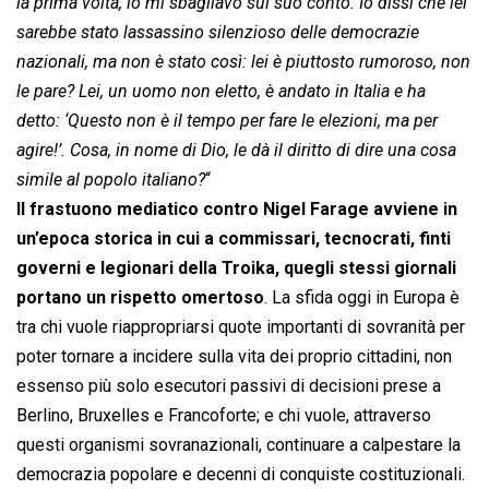
la prima volta, io mi sbagliavo sul suo conto. Io dissi che lei
sarebbe stato lassassino silenzioso delle democrazie
nazionali, ma non è stato così: lei è piuttosto rumoroso, non
le pare? Lei, un uomo non eletto, è andato in Italia e ha
detto: ‘Questo non è il tempo per fare le elezioni, ma per
agire!’. Cosa, in nome di Dio, le dà il diritto di dire una cosa
simile al popolo italiano?
“
Il frastuono mediatico contro Nigel Farage avviene in
un’epoca storica in cui a commissari, tecnocrati, finti
governi e legionari della Troika, quegli stessi giornali
portano un rispetto omertoso
. La sfida oggi in Europa è
tra chi vuole riappropriarsi quote importanti di sovranità per
poter tornare a incidere sulla vita dei proprio cittadini, non
essenso più solo esecutori passivi di decisioni prese a
Berlino, Bruxelles e Francoforte; e chi vuole, attraverso
questi organismi sovranazionali, continuare a calpestare la
democrazia popolare e decenni di conquiste costituzionali.