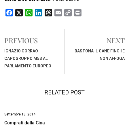
F
X
W
L
T
E
C
P
a
h
i
h
m
o
r
c
a
n
r
a
p
i
e
t
k
e
i
y
n
PREVIOUS
NEXT
b
s
e
a
l
L
t
o
A
d
d
i
IGNAZIO CORRAO
BASTONA IL CANE FINCHÉ
o
p
I
s
n
CAPOGRUPPO M5S AL
NON AFFOGA
k
p
n
k
PARLAMENTO EUROPEO
RELATED POST
Settembre 18, 2014
Comprati dalla Cina