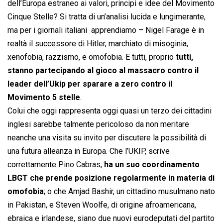
dell’Europa estraneo ai valori, principi e idee del Movimento
Cinque Stelle? Si tratta di un’analisi lucida e lungimerante,
ma per i giornali italiani  apprendiamo – Nigel Farage è in
realtà il successore di Hitler, marchiato di misoginia,
xenofobia, razzismo, e omofobia. E tutti, proprio
tutti,
stanno partecipando al gioco al massacro contro il
leader dell’Ukip per sparare a zero contro il
Movimento 5 stelle
.
Colui che oggi rappresenta oggi quasi un terzo dei cittadini
inglesi sarebbe talmente pericoloso da non meritare
neanche una visita su invito per discutere la possibilità di
una futura alleanza in Europa. Che l’UKIP, scrive
correttamente
Pino Cabras
,
ha un suo coordinamento
LBGT che prende posizione regolarmente in materia di
omofobia
; o che Amjad Bashir, un cittadino musulmano nato
in Pakistan, e Steven Woolfe, di origine afroamericana,
ebraica e irlandese, siano due nuovi eurodeputati del partito