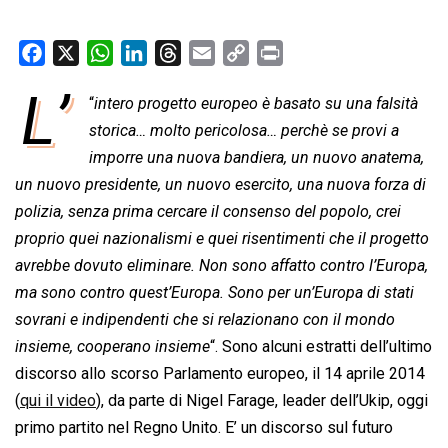
F
X
W
L
T
E
C
P
a
h
i
h
m
o
r
L’
“
intero progetto europeo è basato su una falsità
c
a
n
r
a
p
i
e
storica… molto pericolosa… perchè se provi a
t
k
e
i
y
n
b
s
e
a
l
L
t
imporre una nuova bandiera, un nuovo anatema,
o
A
d
d
i
un nuovo presidente, un nuovo esercito, una nuova forza di
o
p
I
s
n
polizia, senza prima cercare il consenso del popolo, crei
k
p
n
k
proprio quei nazionalismi e quei risentimenti che il progetto
avrebbe dovuto eliminare. Non sono affatto contro l’Europa,
ma sono contro quest’Europa. Sono per un’Europa di stati
sovrani e indipendenti che si relazionano con il mondo
insieme, cooperano insieme
“. Sono alcuni estratti dell’ultimo
discorso allo scorso Parlamento europeo, il 14 aprile 2014
(
qui il video
), da parte di Nigel Farage, leader dell’Ukip, oggi
primo partito nel Regno Unito. E’ un discorso sul futuro