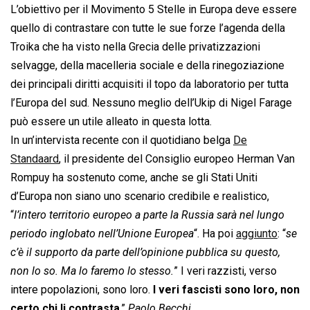
L’obiettivo per il Movimento 5 Stelle in Europa deve essere
quello di contrastare con tutte le sue forze l’agenda della
Troika che ha visto nella Grecia delle privatizzazioni
selvagge, della macelleria sociale e della rinegoziazione
dei principali diritti acquisiti il topo da laboratorio per tutta
l’Europa del sud. Nessuno meglio dell’Ukip di Nigel Farage
può essere un utile alleato in questa lotta.
In un’intervista recente con il quotidiano belga
De
Standaard
, il presidente del Consiglio europeo Herman Van
Rompuy ha sostenuto come, anche se gli Stati Uniti
d’Europa non siano uno scenario credibile e realistico,
“
l’intero territorio europeo a parte la Russia sarà nel lungo
periodo inglobato nell’Unione Europea
“. Ha poi
aggiunto
: “
se
c’è il supporto da parte dell’opinione pubblica su questo,
non lo so. Ma lo faremo lo stesso.
” I veri razzisti, verso
intere popolazioni, sono loro.
I veri fascisti sono loro, non
certo chi li contrasta
.”
Paolo Becchi