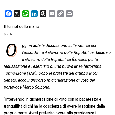
F
X
W
L
T
E
C
P
a
h
i
h
m
o
r
Il tunnel delle mafie
c
a
n
r
a
p
i
e
t
k
e
i
y
n
(06:16)
b
s
e
a
l
L
t
O
ggi in aula la discussione sulla ratifica per
o
A
d
d
i
l’accordo tra il Governo della Repubblica italiana e
o
p
I
s
n
il Governo della Repubblica francese per la
k
p
n
k
realizzazione e l’esercizio di una nuova linea ferroviaria
Torino-Lione (TAV). Dopo le proteste del gruppo M5S
Senato, ecco il discorso in dichiarazione di voto del
portavoce Marco Scibona:
“Intervengo in dichiarazione di voto con la pacatezza e
tranquillità di chi ha la coscienza di avere la ragione dalla
proprio parte. Avrei preferito avere alla presidenza il