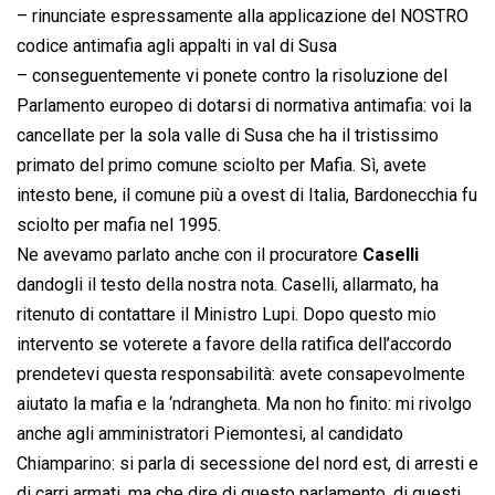
– rinunciate espressamente alla applicazione del NOSTRO
codice antimafia agli appalti in val di Susa
– conseguentemente vi ponete contro la risoluzione del
Parlamento europeo di dotarsi di normativa antimafia: voi la
cancellate per la sola valle di Susa che ha il tristissimo
primato del primo comune sciolto per Mafia. Sì, avete
intesto bene, il comune più a ovest di Italia, Bardonecchia fu
sciolto per mafia nel 1995.
Ne avevamo parlato anche con il procuratore
Caselli
dandogli il testo della nostra nota. Caselli, allarmato, ha
ritenuto di contattare il Ministro Lupi. Dopo questo mio
intervento se voterete a favore della ratifica dell’accordo
prendetevi questa responsabilità: avete consapevolmente
aiutato la mafia e la ‘ndrangheta. Ma non ho finito: mi rivolgo
anche agli amministratori Piemontesi, al candidato
Chiamparino: si parla di secessione del nord est, di arresti e
di carri armati, ma che dire di questo parlamento, di questi