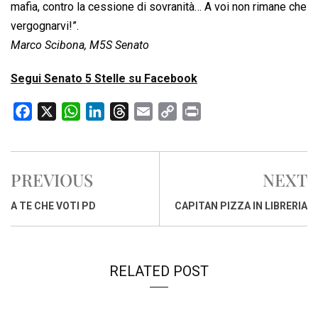
mafia, contro la cessione di sovranità… A voi non rimane che
vergognarvi!”.
Marco Scibona, M5S Senato
Segui Senato 5 Stelle su Facebook
F
X
W
L
T
E
C
P
a
h
i
h
m
o
r
c
a
n
r
a
p
i
e
t
k
e
i
y
n
PREVIOUS
NEXT
b
s
e
a
l
L
t
o
A
d
d
i
A TE CHE VOTI PD
CAPITAN PIZZA IN LIBRERIA
o
p
I
s
n
k
p
n
k
RELATED POST