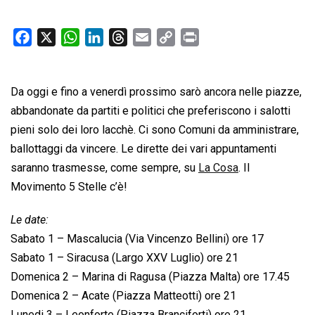
F
X
W
L
T
E
C
P
a
h
i
h
m
o
r
c
a
n
r
a
p
i
Da oggi e fino a venerdì prossimo sarò ancora nelle piazze,
e
t
k
e
i
y
n
b
s
e
a
l
L
t
abbandonate da partiti e politici che preferiscono i salotti
o
A
d
d
i
pieni solo dei loro lacchè. Ci sono Comuni da amministrare,
o
p
I
s
n
ballottaggi da vincere. Le dirette dei vari appuntamenti
k
p
n
k
saranno trasmesse, come sempre, su
La Cosa
. Il
Movimento 5 Stelle c’è!
Le date:
Sabato 1 – Mascalucia (Via Vincenzo Bellini) ore 17
Sabato 1 – Siracusa (Largo XXV Luglio) ore 21
Domenica 2 – Marina di Ragusa (Piazza Malta) ore 17.45
Domenica 2 – Acate (Piazza Matteotti) ore 21
Lunedi 3 – Leonforte (Piazza Branciforti) ore 21