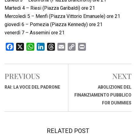
Martedi 4 – Riesi (Piazza Garibaldi) ore 21
Mercoledi 5 – Menfi (Piazza Vittorio Emanuele) ore 21
giovedì 6 – Pomezia (Piazza Kennedy) ore 21
venerdì 7 – Assemini ore 21
F
X
W
L
T
E
C
P
a
h
i
h
m
o
r
c
a
n
r
a
p
i
e
t
k
e
i
y
n
PREVIOUS
NEXT
b
s
e
a
l
L
t
o
A
d
d
i
RAI: LA VOCE DEL PADRONE
ABOLIZIONE DEL
o
p
I
s
n
FINANZIAMENTO PUBBLICO
k
p
n
k
FOR DUMMIES
RELATED POST