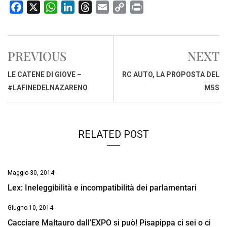
F
X
W
L
T
E
C
P
a
h
i
h
m
o
r
c
a
n
r
a
p
i
e
t
k
e
i
y
n
PREVIOUS
NEXT
b
s
e
a
l
L
t
o
A
d
d
i
LE CATENE DI GIOVE –
RC AUTO, LA PROPOSTA DEL
o
p
I
s
n
#LAFINEDELNAZARENO
M5S
k
p
n
k
RELATED POST
Maggio 30, 2014
Lex: Ineleggibilità e incompatibilità dei parlamentari
Giugno 10, 2014
Cacciare Maltauro dall’EXPO si può! Pisapippa ci sei o ci