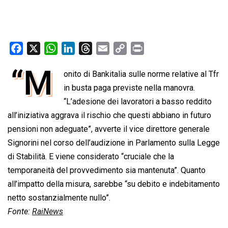
F
X
W
L
T
E
C
P
a
h
i
h
m
o
r
“M
onito di Bankitalia sulle norme relative al Tfr
c
a
n
r
a
p
i
e
t
in busta paga previste nella manovra.
k
e
i
y
n
b
s
e
a
l
L
t
“L’adesione dei lavoratori a basso reddito
o
A
d
d
i
all’iniziativa aggrava il rischio che questi abbiano in futuro
o
p
I
s
n
pensioni non adeguate”, avverte il vice direttore generale
k
p
n
k
Signorini nel corso dell’audizione in Parlamento sulla Legge
di Stabilità. E viene considerato “cruciale che la
temporaneità del provvedimento sia mantenuta”. Quanto
all’impatto della misura, sarebbe “su debito e indebitamento
netto sostanzialmente nullo”.
Fonte:
RaiNews