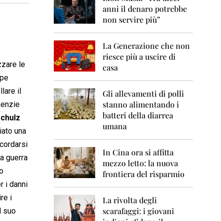
0
anni il denaro potrebbe
6
non servire più”
2
0
La Generazione che non
0
7
riesce più a uscire di
zzare le
casa
2
ppe
0
lare il
0
Gli allevamenti di polli
8
stanno alimentando i
Renzie
batteri della diarrea
Schulz
2
umana
0
iato una
0
icordarsi
9
In Cina ora si affitta
a guerra
mezzo letto: la nuova
2
lo
frontiera del risparmio
0
r i danni
1
0
re i
La rivolta degli
scarafaggi: i giovani
l suo
2