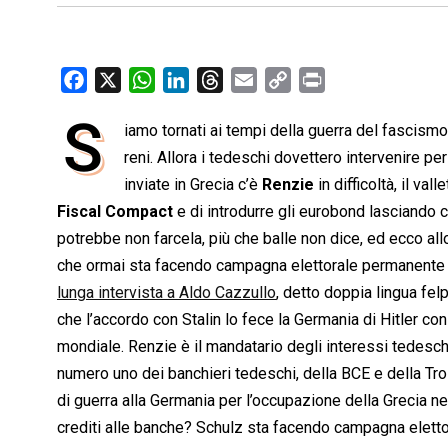
F
X
W
L
T
E
C
P
a
h
i
h
m
o
r
S
iamo tornati ai tempi della guerra del fascism
c
a
n
r
a
p
i
e
reni. Allora i tedeschi dovettero intervenire pe
t
k
e
i
y
n
b
s
e
a
l
L
t
inviate in Grecia c’è
Renzie
in difficoltà, il val
o
A
d
d
i
Fiscal Compact
e di introdurre gli eurobond lasciando 
o
p
I
s
n
potrebbe non farcela, più che balle non dice, ed ecco al
k
p
n
k
che ormai sta facendo campagna elettorale permanente in It
lunga intervista a Aldo Cazzullo
, detto doppia lingua fel
che l’accordo con Stalin lo fece la Germania di Hitler con
mondiale. Renzie è il mandatario degli interessi tedeschi 
numero uno dei banchieri tedeschi, della BCE e della Tro
di guerra alla Germania per l’occupazione della Grecia ne
crediti alle banche? Schulz sta facendo campagna elettor