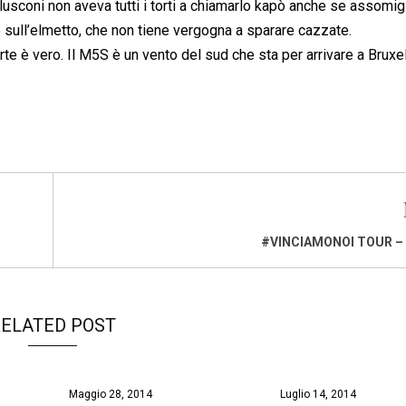
rlusconi non aveva tutti i torti a chiamarlo kapò anche se assomigl
do sull’elmetto, che non tiene vergogna a sparare cazzate.
rte è vero. Il M5S è un vento del sud che sta per arrivare a Bruxel
#VINCIAMONOI TOUR –
ELATED POST
Maggio 28, 2014
Luglio 14, 2014