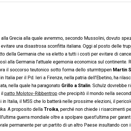
o alla Grecia alla quale avremmo, secondo Mussolini, dovuto spe
r evitare una disastrosa sconfitta italiana. Oggi al posto delle tru
letto della Germania che va eletto a tutti i costi per evitare di cancel
così alla Germania l’attuale egemonia economica sul continente. 
lora il soccorso teutonico sotto forma dello sturmtrppen
Martin 
alia per il Pd. Ieri a Firenze, nella patria dell’Ebetino, ha rilasc
pata, nella quale ha paragonato
Grillo a Stalin
. Schulz dovrebbe r
 il
patto Molotov-Ribbentrop
che precipitò il mondo nella second
in Italia, il M5S che lo batterà nelle prossime elezioni, il perico
ika. A proposito della
Troika
, perché non chiede i risarcimenti pe
ll’ultima guerra mondiale oltre a spolpare quest’ultima per garanti
ale permanente per un partito di un altro Paese insultando con i