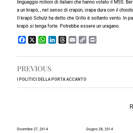
linguaggio milioni di italiani che hanno votato il M5S. Be
a un krapò, , nel senso di crapùn, crapa dura con il chio
Il krapò Schulz ha detto che Grillo è soltanto vento. In pa
krapò si tenga forte. Potrebbe essere un uragano.
F
X
W
L
T
E
C
P
a
h
i
h
m
o
r
c
a
n
r
a
p
i
e
t
k
e
i
y
n
PREVIOUS
b
s
e
a
l
L
t
o
A
d
d
i
I POLITICI DELLA PORTA ACCANTO
o
p
I
s
n
k
p
n
k
R
Dicembre 27, 2014
Giugno 28, 2014