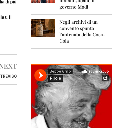
indiani sfidano il
0
ia di più
1
governo Modi
1
les. Il
Negli archivi di un
2
0
convento spunta
1
l’antenata della Coca-
2
Cola
2
0
1
NEXT
3
2
 TREVISO
0
1
4
2
0
1
5
2