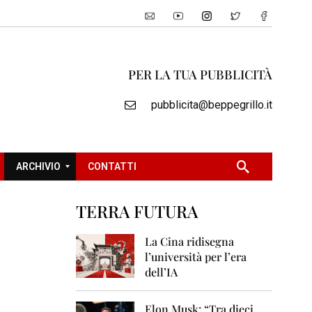
PER LA TUA PUBBLICITÀ
pubblicita@beppegrillo.it
ARCHIVIO
CONTATTI
TERRA FUTURA
2
0
La Cina ridisegna
0
l’università per l’era
5
dell’IA
2
0
Elon Musk: “Tra dieci