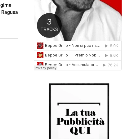
egime
0
1
i Ragusa
6