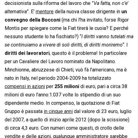
decisionista sulla riforma del lavoro che ”
Va fatta, non c’e’
alternativa
”. E’
mentore
della nuova classe dirigente in
un
convegno della Bocconi
(ma chi l’ha invitato, forse Rigor
Montis per spiegare come la Fiat tirerà le cuoia? E perché
nessuno studente lo ha fischiato?) “
I diritti vanno tutelati ma
se continuiamo a vivere di soli diritti, di diritti moriremo
“. I
diritti dei lavoratori
, questo è il problema! In particolare
per un Cavaliere del Lavoro nominato da Napolitano.
Minchionne, abruzzese di Chieti, vuò fà l’americano, ma è
nato in Italy, nel periodo 2004-2009 ha totalizzato
compensi in azioni
per
255 milioni
di euro, pari a circa 38
milioni di euro l’anno:1.037 volte lo stipendio di un suo
dipendente medio. In compenso, la quotazione di Fiat
Gruppo è passata
in cinque anni
dal valore di 23 euro, luglio
del 2007, a quello di inizio aprile 2012 (dopo la scissione)
di circa 4,3 euro. Con numeri come questi, di crollo delle
vendite e delle azioni, qualunque amministratore sarebbe