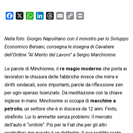
F
X
W
L
T
E
C
P
a
h
i
h
m
o
r
c
a
n
r
a
p
i
Nella foto: Giorgio Napolitano con il ministro per lo Sviluppo
e
t
k
e
i
y
n
b
s
e
a
l
L
t
Economico Bersani, consegna le insegna di Cavaliere
o
A
d
d
i
dell’Ordine “Al Merito del Lavoro” a Sergio Marchionne
o
p
I
s
n
Le parole di Minchionne, il
re magio moderno
che porta ai
k
p
n
k
lavoratori la chiusura delle fabbriche invece che mirra e
diritti sindacali, sono importanti, parole da riflessione zen
per ogni operaio licenziato. Da meditazione con la chiave
inglese in mano. Minchionne si occupa di
macchine a
petrolio
, un settore che è in discesa da 12 anni. Finito,
strafinito. Lui lo ammette senza problemi. Il mercato
dell’auto è “
orribile
“. Più per la Fiat che per gli altri
costruttori, ma questo è un dettaglio. Il suo reddito resta