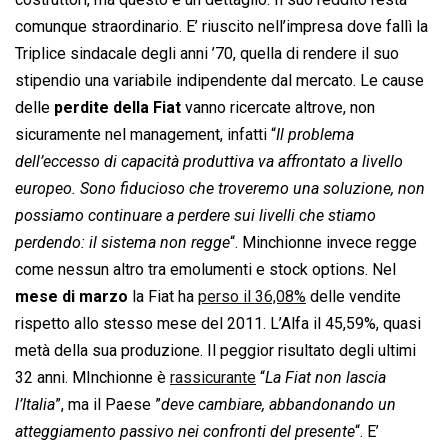
comunque straordinario. E’ riuscito nell’impresa dove fallì la
Triplice sindacale degli anni ’70, quella di rendere il suo
stipendio una variabile indipendente dal mercato. Le cause
delle
perdite della Fiat
vanno ricercate altrove, non
sicuramente nel management, infatti “
Il problema
dell’eccesso di capacità produttiva va affrontato a livello
europeo. Sono fiducioso che troveremo una soluzione, non
possiamo continuare a perdere sui livelli che stiamo
perdendo: il sistema non regge
“. Minchionne invece regge
come nessun altro tra emolumenti e stock options. Nel
mese di marzo
la Fiat ha
perso il 36,08%
delle vendite
rispetto allo stesso mese del 2011. L’Alfa il 45,59%, quasi
metà della sua produzione. Il peggior risultato degli ultimi
32 anni. MInchionne è
rassicurante
“
La Fiat non lascia
l’Italia
”, ma il Paese ”
deve cambiare, abbandonando un
atteggiamento passivo nei confronti del presente
“. E’