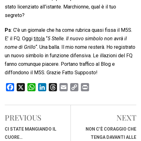
stato licenziato all’istante. Marchionne, qual è il tuo
segreto?
Ps
: C’è un giornale che ha come rubrica quasi fissa il M5S.
E’ il FQ. Oggi
titola
“
5 Stelle. Il nuovo simbolo non avrà il
nome di Grillo
“. Una balla. Il mio nome resterà. Ho registrato
un nuovo simbolo in funzione difensiva. Le illazioni del FQ
fanno comunque piacere. Portano traffico al Blog e
diffondono il M5S. Grazie Fatto Supposto!
F
X
W
L
T
E
C
P
a
h
i
h
m
o
r
c
a
n
r
a
p
i
e
t
k
e
i
y
n
PREVIOUS
NEXT
b
s
e
a
l
L
t
o
A
d
d
i
CI STATE MANGIANDO IL
NON C’È CORAGGIO CHE
o
p
I
s
n
CUORE…
TENGA DAVANTI ALLE