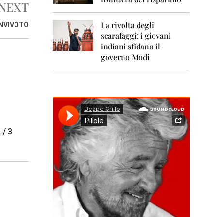
0
NEXT
1
1
La rivolta degli
ONVIVOTO
scarafaggi: i giovani
2
0
indiani sfidano il
1
governo Modi
2
2
0
1
3
2
 / 3
0
1
4
2
0
1
5
2