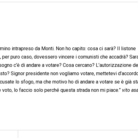
mino intrapreso da Monti. Non ho capito: cosa ci sarà? Il listone
, per puro caso, dovessero vincere i comunisti che accadrà? Sar
isogno c’è di andare a votare? Cosa cercano? L’autorizzazione d
esto? Signor presidente non vogliamo votare, mettetevi d’accord
. Scusate lo sfogo, ma che motivo ho di andare a votare se è già st
e voto, lo faccio solo perché questa strada non mi piace.”
vito asa