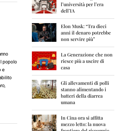
0
l’università per l’era
6
dell’IA
2
0
Elon Musk: “Tra dieci
0
anni il denaro potrebbe
7
non servire più”
2
0
anno
La Generazione che non
0
8
riesce più a uscire di
el popolo
casa
o e
2
0
abilito
0
Gli allevamenti di polli
ro,
9
stanno alimentando i
batteri della diarrea
2
umana
0
1
0
In Cina ora si affitta
mezzo letto: la nuova
2
frontiera del risparmio