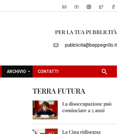
PER LA TUA PUBBLICITÀ
pubblicita@beppegrillo.it
ARCHIVIO
CONTATTI
TERRA FUTURA
2
0
La disoccupazione può
0
cominciare a 5 anni
5
2
0
La Cina ridisegna