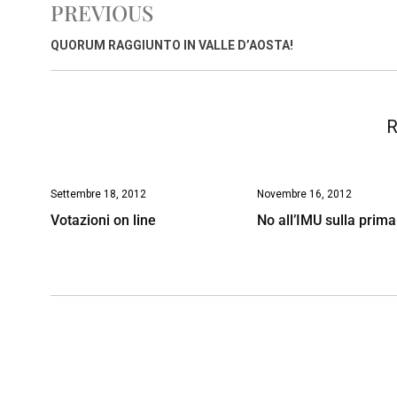
PREVIOUS
b
s
e
a
l
L
t
o
A
d
d
i
QUORUM RAGGIUNTO IN VALLE D’AOSTA!
o
p
I
s
n
k
p
n
k
R
Settembre 18, 2012
Novembre 16, 2012
Votazioni on line
No all’IMU sulla prim