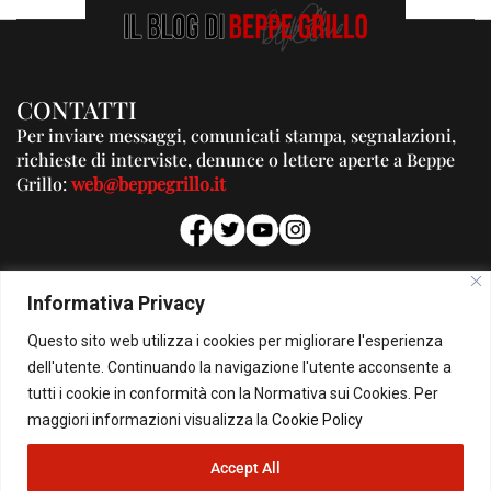
CONTATTI
Per inviare messaggi, comunicati stampa, segnalazioni,
richieste di interviste, denunce o lettere aperte a Beppe
Grillo:
web@beppegrillo.it
PUBBLICITA'
Informativa Privacy
Per la tua pubblicità su questo Blog:
Questo sito web utilizza i cookies per migliorare l'esperienza
pubblicita@beppegrillo.it
dell'utente. Continuando la navigazione l'utente acconsente a
tutti i cookie in conformità con la Normativa sui Cookies. Per
HOMEPAGE
COOKIE POLICY
PRIVACY POLICY
CONTATTI
maggiori informazioni visualizza la
Cookie Policy
Accept All
© Copyright 2026 - Il Blog di Beppe Grillo. All Rights Reserved - Powered by