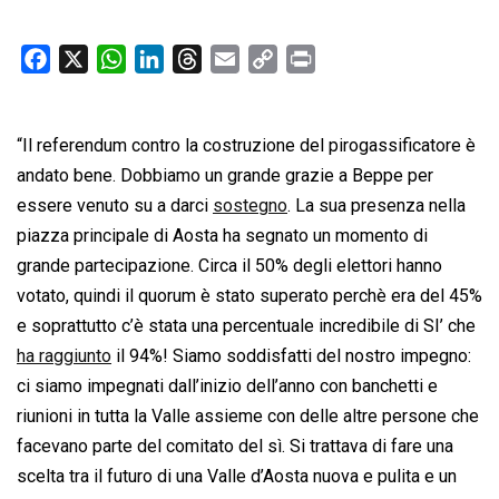
F
X
W
L
T
E
C
P
a
h
i
h
m
o
r
c
a
n
r
a
p
i
“Il referendum contro la costruzione del pirogassificatore è
e
t
k
e
i
y
n
b
s
e
a
l
L
t
andato bene. Dobbiamo un grande grazie a Beppe per
o
A
d
d
i
essere venuto su a darci
sostegno
. La sua presenza nella
o
p
I
s
n
piazza principale di Aosta ha segnato un momento di
k
p
n
k
grande partecipazione. Circa il 50% degli elettori hanno
votato, quindi il quorum è stato superato perchè era del 45%
e soprattutto c’è stata una percentuale incredibile di SI’ che
ha raggiunto
il 94%! Siamo soddisfatti del nostro impegno:
ci siamo impegnati dall’inizio dell’anno con banchetti e
riunioni in tutta la Valle assieme con delle altre persone che
facevano parte del comitato del sì. Si trattava di fare una
scelta tra il futuro di una Valle d’Aosta nuova e pulita e un