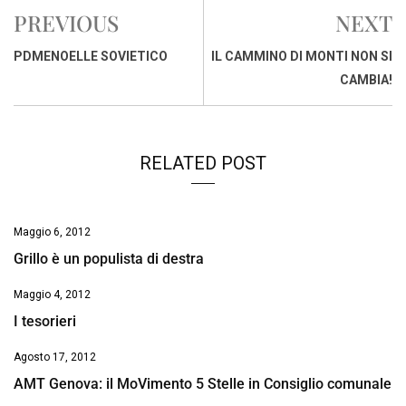
e
t
k
e
i
y
n
PREVIOUS
NEXT
b
s
e
a
l
L
t
o
A
d
d
i
PDMENOELLE SOVIETICO
IL CAMMINO DI MONTI NON SI
o
p
I
s
n
CAMBIA!
k
p
n
k
RELATED POST
Maggio 6, 2012
Grillo è un populista di destra
Maggio 4, 2012
I tesorieri
Agosto 17, 2012
AMT Genova: il MoVimento 5 Stelle in Consiglio comunale