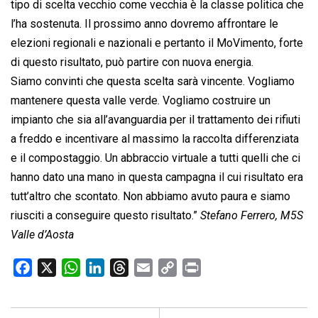
tipo di scelta vecchio come vecchia è la classe politica che
l’ha sostenuta. Il prossimo anno dovremo affrontare le
elezioni regionali e nazionali e pertanto il MoVimento, forte
di questo risultato, può partire con nuova energia.
Siamo convinti che questa scelta sarà vincente. Vogliamo
mantenere questa valle verde. Vogliamo costruire un
impianto che sia all’avanguardia per il trattamento dei rifiuti
a freddo e incentivare al massimo la raccolta differenziata
e il compostaggio. Un abbraccio virtuale a tutti quelli che ci
hanno dato una mano in questa campagna il cui risultato era
tutt’altro che scontato. Non abbiamo avuto paura e siamo
riusciti a conseguire questo risultato.”
Stefano Ferrero, M5S
Valle d’Aosta
F
X
W
L
T
E
C
P
a
h
i
h
m
o
r
c
a
n
r
a
p
i