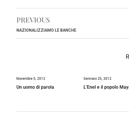
c
a
n
r
a
p
i
e
t
k
e
i
y
n
PREVIOUS
b
s
e
a
l
L
t
o
A
d
d
i
NAZIONALIZZIAMO LE BANCHE
o
p
I
s
n
k
p
n
k
R
Novembre 5, 2012
Gennaio 25, 2012
Un uomo di parola
L’Enel e il popolo Ma