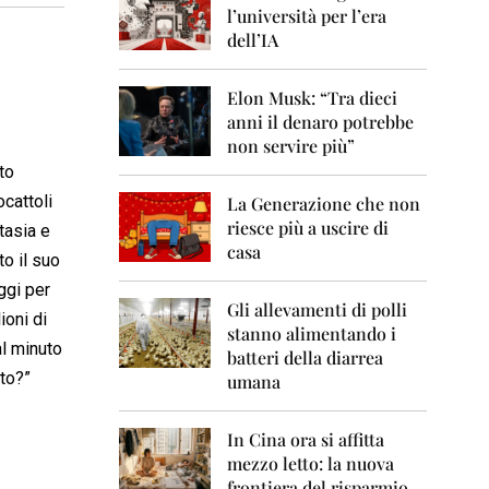
0
l’università per l’era
6
dell’IA
2
0
Elon Musk: “Tra dieci
0
anni il denaro potrebbe
7
non servire più”
2
to
0
ocattoli
La Generazione che non
0
8
riesce più a uscire di
tasia e
casa
o il suo
2
0
ggi per
0
Gli allevamenti di polli
ioni di
9
stanno alimentando i
al minuto
batteri della diarrea
2
to?”
umana
0
1
0
In Cina ora si affitta
mezzo letto: la nuova
2
frontiera del risparmio