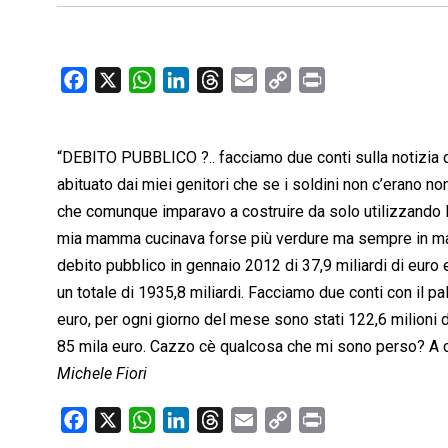
F
X
W
L
T
E
C
P
a
h
i
h
m
o
r
c
a
n
r
a
p
i
“DEBITO PUBBLICO ?.. facciamo due conti sulla notizia d
e
t
k
e
i
y
n
b
s
e
a
l
L
t
abituato dai miei genitori che se i soldini non c’erano no
o
A
d
d
i
che comunque imparavo a costruire da solo utilizzando le
o
p
I
s
n
mia mamma cucinava forse più verdure ma sempre in manie
k
p
n
k
debito pubblico in gennaio 2012 di 37,9 miliardi di euro
un totale di 1935,8 miliardi. Facciamo due conti con il pa
euro, per ogni giorno del mese sono stati 122,6 milioni di
85 mila euro. Cazzo cè qualcosa che mi sono perso? A c
Michele Fiori
F
X
W
L
T
E
C
P
a
h
i
h
m
o
r