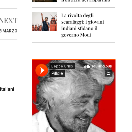
0
1
1
La rivolta degli
NEXT
scarafaggi: i giovani
2
0
indiani sfidano il
18 MARZO
1
governo Modi
2
2
0
1
3
2
0
1
italiani
4
2
0
1
5
2