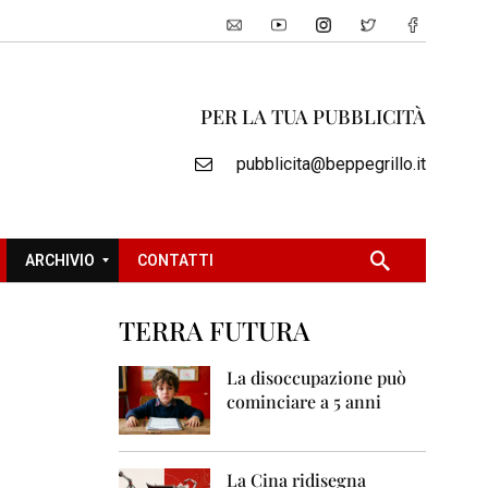
PER LA TUA PUBBLICITÀ
pubblicita@beppegrillo.it
ARCHIVIO
CONTATTI
TERRA FUTURA
2
0
La disoccupazione può
0
cominciare a 5 anni
5
2
0
La Cina ridisegna