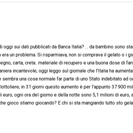
i oggi sui dati pubblicati da Banca Italia? … da bambino sono sta
n era un problema. Si risparmiava, non si comprava il gelato o i gi
gno, carta, creta.. materiale di recupero e una buona dose di fan
ra incantevole; oggi leggo sul giornale che l’Italia ha aumentat
 e sembra una cosa normale far parte di uno Stato indebitato ad o
llottoliere; in 31 giorni questo aumento è per l’appunto 37.900 mil
 euro, ogni ora del giorno e della notte sono 5,1 milioni di euro, 
he gioco stiamo giocando? E chi si sta mangiando tutto sto gela