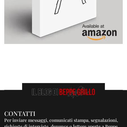
CONTATTI
Per inviare messaggi, comunicati stampa, segnalazioni,
richieste di interviste, denunce o lettere aperte a Beppe