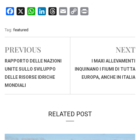
F
X
W
L
T
E
C
P
a
h
i
h
m
o
r
c
a
n
r
a
p
i
Tag:
featured
e
t
k
e
i
y
n
b
s
e
a
l
L
t
PREVIOUS
NEXT
o
A
d
d
i
o
p
I
s
n
RAPPORTO DELLE NAZIONI
I MAXI ALLEVAMENTI
k
p
n
k
UNITE SULLO SVILUPPO
INQUINANO I FIUMI DI TUTTA
DELLE RISORSE IDRICHE
EUROPA, ANCHE IN ITALIA
MONDIALI
RELATED POST