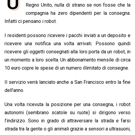
U
e
Regno Unito, nulla di strano se non fosse che la
t
k
e
i
y
n
b
s
e
a
l
L
t
compagnia ha zero dipendenti per la consegna.
o
A
d
d
i
Infatti ci pensano i robot.
o
p
I
s
n
I residenti possono ricevere i pacchi inviati a un deposito e
k
p
n
k
ricevere una notifica una volta arrivati. Possono quindi
ricevere gli oggetti consegnati alla loro porta da un robot, in
un momento a loro scelta. Un abbonamento mensile di circa
10 euro copre le spese di un numero illimitato di consegne.
Il servizio verrà lanciato anche a San Francisco entro la fine
dell’anno.
Una volta ricevuta la posizione per una consegna, i robot
autonomi (sembrano scatole su ruote) si dirigono verso
l’indirizzo. Sono in grado di attraversare la strada e farsi
strada tra la gente o gli animali grazie a sensori a ultrasuoni,