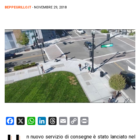
BEPPEGRILLO.IT
- NOVEMBRE 29, 2018
F
X
W
L
T
E
C
P
a
h
i
h
m
o
r
n nuovo servizio di consegne è stato lanciato nel
c
a
n
r
a
p
i