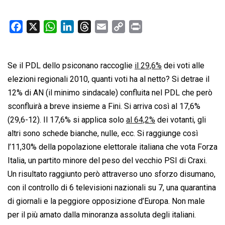
F
X
W
L
T
E
C
P
a
h
i
h
m
o
r
c
a
n
r
a
p
i
Se il PDL dello psiconano raccoglie
e
t
k
e
i
y
il 29,6%
n
dei voti alle
b
s
e
a
l
L
t
elezioni regionali 2010, quanti voti ha al netto? Si detrae il
o
A
d
d
i
12% di AN (il minimo sindacale) confluita nel PDL che però
o
p
I
s
n
sconfluirà a breve insieme a Fini. Si arriva così al 17,6%
k
p
n
k
(29,6-12). Il 17,6% si applica solo
al 64,2%
dei votanti, gli
altri sono schede bianche, nulle, ecc. Si raggiunge così
l’11,30% della popolazione elettorale italiana che vota Forza
Italia, un partito minore del peso del vecchio PSI di Craxi.
Un risultato raggiunto però attraverso uno sforzo disumano,
con il controllo di 6 televisioni nazionali su 7, una quarantina
di giornali e la peggiore opposizione d’Europa. Non male
per il più amato dalla minoranza assoluta degli italiani.