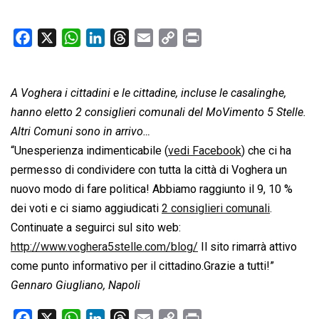
F
X
W
L
T
E
C
P
a
h
i
h
m
o
r
c
a
n
r
a
p
i
A Voghera i cittadini e le cittadine, incluse le casalinghe,
e
t
k
e
i
y
n
b
s
e
a
l
L
t
hanno eletto 2 consiglieri comunali del MoVimento 5 Stelle.
o
A
d
d
i
Altri Comuni sono in arrivo…
o
p
I
s
n
“Unesperienza indimenticabile (
vedi Facebook
) che ci ha
k
p
n
k
permesso di condividere con tutta la città di Voghera un
nuovo modo di fare politica! Abbiamo raggiunto il 9, 10 %
dei voti e ci siamo aggiudicati
2 consiglieri comunali
.
Continuate a seguirci sul sito web:
http://www.voghera5stelle.com/blog/
Il sito rimarrà attivo
come punto informativo per il cittadino.Grazie a tutti!”
Gennaro Giugliano, Napoli
F
X
W
L
T
E
C
P