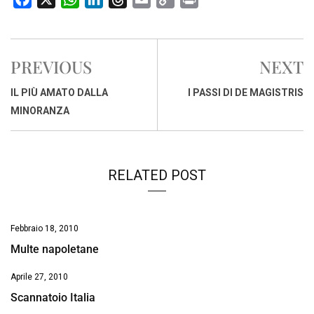
a
h
i
h
m
o
r
c
a
n
r
a
p
i
e
t
k
e
i
y
n
PREVIOUS
NEXT
b
s
e
a
l
L
t
o
A
d
d
i
IL PIÙ AMATO DALLA
I PASSI DI DE MAGISTRIS
o
p
I
s
n
MINORANZA
k
p
n
k
RELATED POST
Febbraio 18, 2010
Multe napoletane
Aprile 27, 2010
Scannatoio Italia