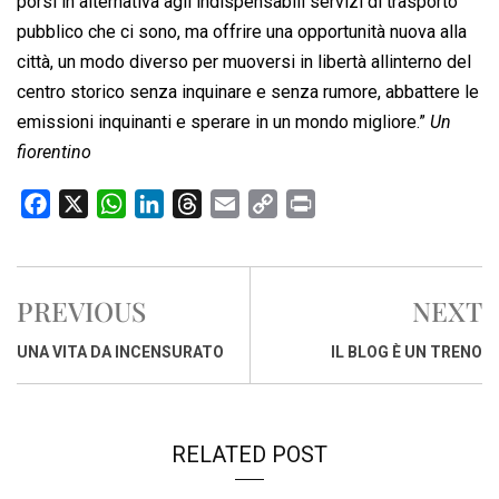
porsi in alternativa agli indispensabili servizi di trasporto
pubblico che ci sono, ma offrire una opportunità nuova alla
città, un modo diverso per muoversi in libertà allinterno del
centro storico senza inquinare e senza rumore, abbattere le
emissioni inquinanti e sperare in un mondo migliore.”
Un
fiorentino
F
X
W
L
T
E
C
P
a
h
i
h
m
o
r
c
a
n
r
a
p
i
e
t
k
e
i
y
n
PREVIOUS
NEXT
b
s
e
a
l
L
t
o
A
d
d
i
UNA VITA DA INCENSURATO
IL BLOG È UN TRENO
o
p
I
s
n
k
p
n
k
RELATED POST