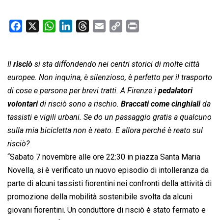
F
X
W
L
T
E
C
P
a
h
i
h
m
o
r
c
a
n
r
a
p
i
Il
risciò
e
si sta diffondendo nei centri storici di molte città
t
k
e
i
y
n
b
s
e
a
l
L
t
europee. Non inquina, è silenzioso, è perfetto per il trasporto
o
A
d
d
i
di cose e persone per brevi tratti. A Firenze i
pedalatori
o
p
I
s
n
volontari
di risciò sono a rischio.
Braccati come cinghiali
da
k
p
n
k
tassisti e vigili urbani. Se do un passaggio gratis a qualcuno
sulla mia bicicletta non è reato. E allora perché è reato sul
risciò?
“Sabato 7 novembre alle ore 22:30 in piazza Santa Maria
Novella, si è verificato un nuovo episodio di intolleranza da
parte di alcuni tassisti fiorentini nei confronti della attività di
promozione della mobilità sostenibile svolta da alcuni
giovani fiorentini. Un conduttore di risciò è stato fermato e