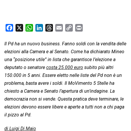
F
X
W
L
T
E
C
P
a
h
i
h
m
o
r
c
a
n
r
a
p
i
Il Pd ha un nuovo business. Fanno soldi con la vendita delle
e
t
k
e
i
y
n
elezioni alla Camera e al Senato. Come ha dichiarato Mineo
b
s
e
a
l
L
t
una “posizione utile” in lista che garantisce l’elezione a
o
A
d
d
i
deputato o senatore
costa 25.000 euro
subito più altri
o
p
I
s
n
150.000 in 5 anni. Essere eletto nelle liste del Pd non è un
k
p
n
k
problema, basta avere i soldi. Il MoVimento 5 Stelle ha
chiesto a Camera e Senato l’apertura di un’indagine. La
democrazia non si vende. Questa pratica deve terminare, le
elezioni devono essere libere e aperte a tutti non a chi paga
il pizzo al Pd.
di Luigi Di Maio