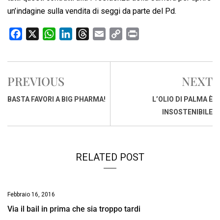
un’indagine sulla vendita di seggi da parte del Pd.
F
X
W
L
T
E
C
P
a
h
i
h
m
o
r
c
a
n
r
a
p
i
e
t
k
e
i
y
n
PREVIOUS
NEXT
b
s
e
a
l
L
t
o
A
d
d
i
BASTA FAVORI A BIG PHARMA!
L’OLIO DI PALMA È
o
p
I
s
n
INSOSTENIBILE
k
p
n
k
RELATED POST
Febbraio 16, 2016
Via il bail in prima che sia troppo tardi