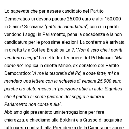
Lo sapevate che per essere candidato nel Partito
Democratico si devono pagare 25.000 euro e altri 150.000
in 5 anni? Si chiama “
patto di candidatura
“, con cui i partiti
vendono i seggi in Parlamento, pena la decadenza e la non
candidatura per le prossime elezioni. La conferma è arrivata
in diretta tv a Coffee Break su La 7: “
Non è vero che i partiti
vendono i seggi
” ha detto lex tesoriere del Pd Misiani. “
Ma
come no
” replica in diretta Mineo, ex senatore del Partito
Democratico: “
A me la tesoreria del Pd, a cose fatte, mi ha
mandato una lettera con la richiesta di versare 25.000 euro
perché ero stato messo in ‘posizione utile’ in lista. Significa
che il partito si sente padrone del seggio e allora il
Parlamento non conta nulla
“.
Abbiamo già presentato uninterrogazione per fare
chiarezza, e chiediamo alla Boldrini e a Grasso di acquisire
tutti questi contratti alla Presidenza della Camera per aprire