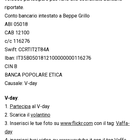
riportate.
Conto bancario intestato a Beppe Grillo
ABI 05018
CAB 12100
c/c 116276
Swift: CCRTIT2T84A
Iban: IT35B0501812100000000116276
CIN B
BANCA POPOLARE ETICA
Causale: V-day
V-day
:
1.
Partecipa
al V-day
2. Scarica il
volantino
3. Inserisci le tue foto su
www.flickr.com
con il tag:
Vaffa-
day