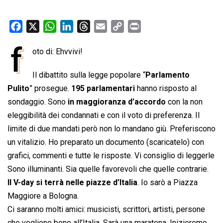
F
X
W
L
T
E
C
P
a
h
i
h
m
o
r
f
oto di: Ehvvivi!
c
a
n
r
a
p
i
e
t
k
e
i
y
n
Il dibattito sulla legge popolare “
Parlamento
b
s
e
a
l
L
t
Pulito
” prosegue.
195 parlamentari
hanno risposto al
o
A
d
d
i
sondaggio. Sono
in maggioranza d’accordo
con la non
o
p
I
s
n
eleggibilità dei condannati e con il voto di preferenza. Il
k
p
n
k
limite di due mandati però non lo mandano giù. Preferiscono
un vitalizio. Ho preparato un documento (scaricatelo) con
grafici, commenti e tutte le risposte. Vi consiglio di leggerle
Sono illuminanti. Sia quelle favorevoli che quelle contrarie.
Il V-day si terrà nelle piazze d’Italia
. Io sarò a Piazza
Maggiore a Bologna.
Ci saranno molti amici: musicisti, scrittori, artisti, persone
che vogliono bene all’Italia. Sarà una maratona. Inizieremo