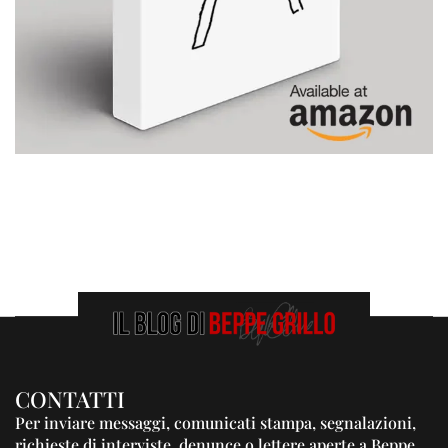
CONTATTI
Per inviare messaggi, comunicati stampa, segnalazioni,
richieste di interviste, denunce o lettere aperte a Beppe