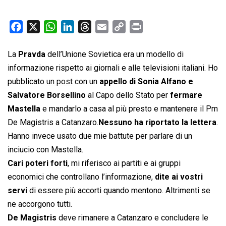
F
X
W
L
T
E
C
P
a
h
i
h
m
o
r
c
a
n
r
a
p
i
La
Pravda
dell’Unione Sovietica era un modello di
e
t
k
e
i
y
n
informazione rispetto ai giornali e alle televisioni italiani. Ho
b
s
e
a
l
L
t
pubblicato
un post
con un
appello di Sonia Alfano e
o
A
d
d
i
Salvatore Borsellino
al Capo dello Stato per
fermare
o
p
I
s
n
Mastella
e mandarlo a casa al più presto e mantenere il Pm
k
p
n
k
De Magistris a Catanzaro.
Nessuno ha riportato la lettera
.
Hanno invece usato due mie battute per parlare di un
inciucio con Mastella.
Cari poteri forti
, mi riferisco ai partiti e ai gruppi
economici che controllano l’informazione,
dite ai vostri
servi
di essere più accorti quando mentono. Altrimenti se
ne accorgono tutti.
De Magistris
deve rimanere a Catanzaro e concludere le