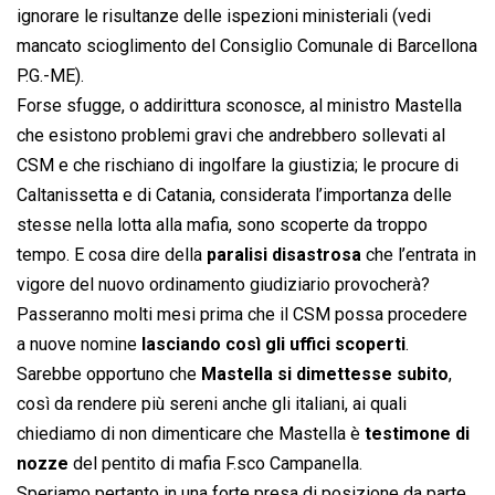
ignorare le risultanze delle ispezioni ministeriali (vedi
mancato scioglimento del Consiglio Comunale di Barcellona
P.G.-ME).
Forse sfugge, o addirittura sconosce, al ministro Mastella
che esistono problemi gravi che andrebbero sollevati al
CSM e che rischiano di ingolfare la giustizia; le procure di
Caltanissetta e di Catania, considerata l’importanza delle
stesse nella lotta alla mafia, sono scoperte da troppo
tempo. E cosa dire della
paralisi disastrosa
che l’entrata in
vigore del nuovo ordinamento giudiziario provocherà?
Passeranno molti mesi prima che il CSM possa procedere
a nuove nomine
lasciando così gli uffici scoperti
.
Sarebbe opportuno che
Mastella si dimettesse subito
,
così da rendere più sereni anche gli italiani, ai quali
chiediamo di non dimenticare che Mastella è
testimone di
nozze
del pentito di mafia F.sco Campanella.
Speriamo pertanto in una forte presa di posizione da parte