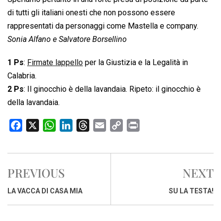
di tutti gli italiani onesti che non possono essere
rappresentati da personaggi come Mastella e company.
Sonia Alfano e Salvatore Borsellino
1 Ps
:
Firmate lappello
per la Giustizia e la Legalità in
Calabria.
2 Ps
: Il ginocchio è della lavandaia. Ripeto: il ginocchio è
della lavandaia.
F
X
W
L
T
E
C
P
a
h
i
h
m
o
r
c
a
n
r
a
p
i
e
t
k
e
i
y
n
PREVIOUS
NEXT
b
s
e
a
l
L
t
o
A
d
d
i
LA VACCA DI CASA MIA
SU LA TESTA!
o
p
I
s
n
k
p
n
k