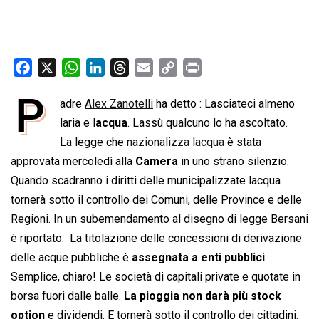
F
X
W
L
T
E
C
P
a
h
i
h
m
o
r
P
adre
Alex Zanotelli
ha detto : Lasciateci almeno
c
a
n
r
a
p
i
e
laria e l
t
acqua
k
. Lassù qualcuno lo ha ascoltato.
e
i
y
n
b
s
e
a
l
L
t
La legge che
nazionalizza lacqua
è stata
o
A
d
d
i
approvata mercoledì alla
Camera
in uno strano silenzio.
o
p
I
s
n
Quando scadranno i diritti delle municipalizzate lacqua
k
p
n
k
tornerà sotto il controllo dei Comuni, delle Province e delle
Regioni. In un subemendamento al disegno di legge Bersani
è riportato:  La titolazione delle concessioni di derivazione
delle acque pubbliche è
assegnata a enti pubblici
.
Semplice, chiaro! Le società di capitali private e quotate in
borsa fuori dalle balle.
La pioggia non darà più stock
option
e dividendi. E tornerà sotto il controllo dei cittadini.