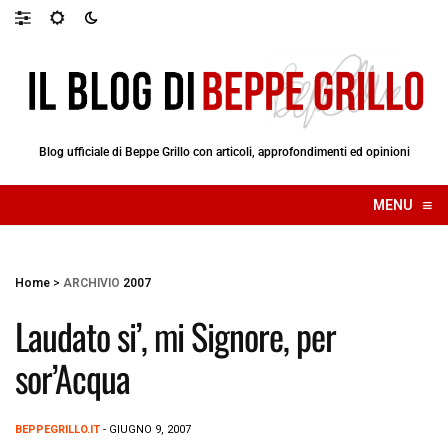
Blog ufficiale di Beppe Grillo con articoli, approfondimenti ed opinioni
≡
MENU
☰
Home
>
ARCHIVIO
2007
Laudato si’, mi Signore, per
sor’Acqua
BEPPEGRILLO.IT
- GIUGNO 9, 2007