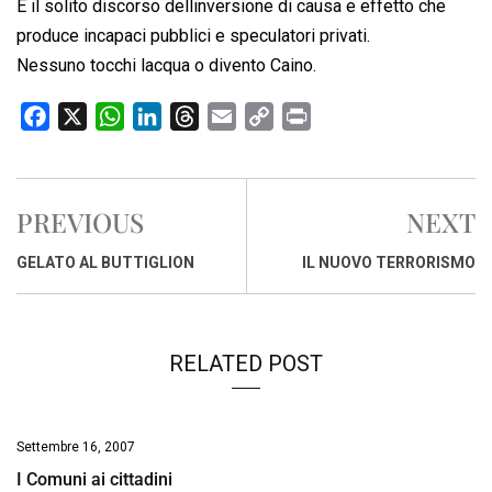
E il solito discorso dellinversione di causa e effetto che
produce incapaci pubblici e speculatori privati.
Nessuno tocchi lacqua o divento Caino.
F
X
W
L
T
E
C
P
a
h
i
h
m
o
r
c
a
n
r
a
p
i
e
t
k
e
i
y
n
PREVIOUS
NEXT
b
s
e
a
l
L
t
o
A
d
d
i
GELATO AL BUTTIGLION
IL NUOVO TERRORISMO
o
p
I
s
n
k
p
n
k
RELATED POST
Settembre 16, 2007
I Comuni ai cittadini