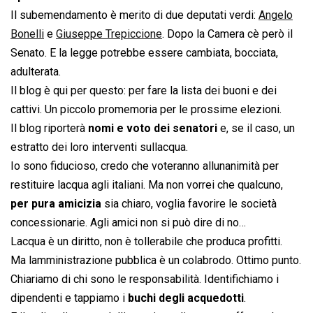
Il subemendamento è merito di due deputati verdi:
Angelo
Bonelli
e
Giuseppe Trepiccione
. Dopo la Camera cè però il
Senato. E la legge potrebbe essere cambiata, bocciata,
adulterata.
Il blog è qui per questo: per fare la lista dei buoni e dei
cattivi. Un piccolo promemoria per le prossime elezioni.
Il blog riporterà
nomi e voto dei senatori
e, se il caso, un
estratto dei loro interventi sullacqua.
Io sono fiducioso, credo che voteranno allunanimità per
restituire lacqua agli italiani. Ma non vorrei che qualcuno,
per pura amicizia
sia chiaro, voglia favorire le società
concessionarie. Agli amici non si può dire di no…
Lacqua è un diritto, non è tollerabile che produca profitti.
Ma lamministrazione pubblica è un colabrodo. Ottimo punto.
Chiariamo di chi sono le responsabilità. Identifichiamo i
dipendenti e tappiamo i
buchi degli acquedotti
.