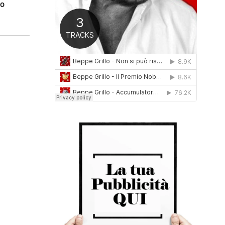
eo
0
1
6