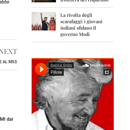
0
rebbe
1
1
La rivolta degli
scarafaggi: i giovani
2
0
indiani sfidano il
1
governo Modi
2
NEXT
2
0
1
E AL M5S
3
2
0
1
4
2
0
1
5
PMI dai
2