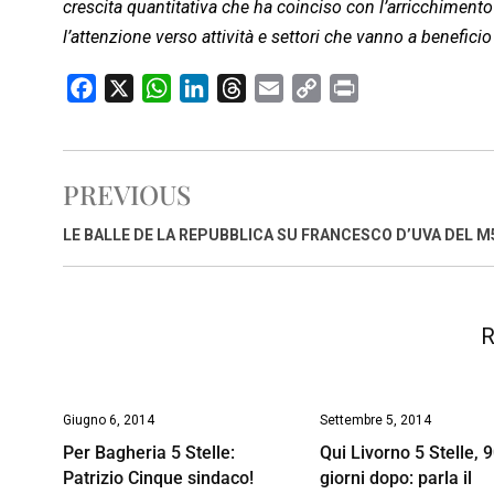
crescita quantitativa che ha coinciso con l’arricchiment
l’attenzione verso attività e settori che vanno a beneficio 
F
X
W
L
T
E
C
P
a
h
i
h
m
o
r
c
a
n
r
a
p
i
e
t
k
e
i
y
n
PREVIOUS
b
s
e
a
l
L
t
o
A
d
d
i
LE BALLE DE LA REPUBBLICA SU FRANCESCO D’UVA DEL M
o
p
I
s
n
k
p
n
k
R
Giugno 6, 2014
Settembre 5, 2014
Per Bagheria 5 Stelle:
Qui Livorno 5 Stelle, 
Patrizio Cinque sindaco!
giorni dopo: parla il