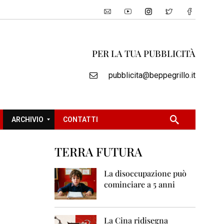
PER LA TUA PUBBLICITÀ
pubblicita@beppegrillo.it
ARCHIVIO
CONTATTI
TERRA FUTURA
2
0
La disoccupazione può
0
cominciare a 5 anni
5
2
0
La Cina ridisegna