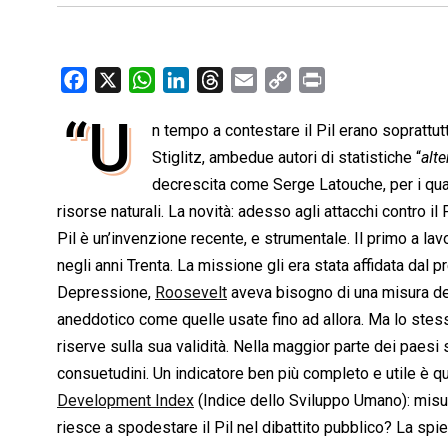
F
X
W
L
T
E
C
P
a
h
i
h
m
o
r
“U
n tempo a contestare il Pil erano soprattu
c
a
n
r
a
p
i
e
Stiglitz, ambedue autori di statistiche “
t
k
e
i
y
n
alte
b
s
e
a
l
L
t
decrescita come Serge Latouche, per i qual
o
A
d
d
i
risorse naturali. La novità: adesso agli attacchi contro il 
o
p
I
s
n
Pil è un’invenzione recente, e strumentale. Il primo a la
k
p
n
k
negli anni Trenta. La missione gli era stata affidata da
Depressione,
Roosevelt
aveva bisogno di una misura del
aneddotico come quelle usate fino ad allora. Ma lo ste
riserve sulla sua validità. Nella maggior parte dei paesi 
consuetudini. Un indicatore ben più completo e utile è qu
Development Index
(Indice dello Sviluppo Umano): misur
riesce a spodestare il Pil nel dibattito pubblico? La spi