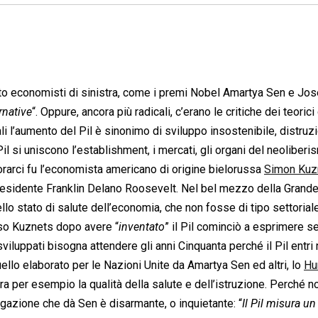
tto economisti di sinistra, come i premi Nobel Amartya Sen e Jo
rnative
“. Oppure, ancora più radicali, c’erano le critiche dei teorici
i l’aumento del Pil è sinonimo di sviluppo insostenibile, distruz
Pil si uniscono l’establishment, i mercati, gli organi del neoliberis
vorarci fu l’economista americano di origine bielorussa
Simon Kuz
l presidente Franklin Delano Roosevelt. Nel bel mezzo della Grand
lo stato di salute dell’economia, che non fosse di tipo settorial
sso Kuznets dopo avere “
inventato
” il Pil cominciò a esprimere se
sviluppati bisogna attendere gli anni Cinquanta perché il Pil entri 
ello elaborato per le Nazioni Unite da Amartya Sen ed altri, lo
Hu
a per esempio la qualità della salute e dell’istruzione. Perché n
egazione che dà Sen è disarmante, o inquietante: “
Il Pil misura un