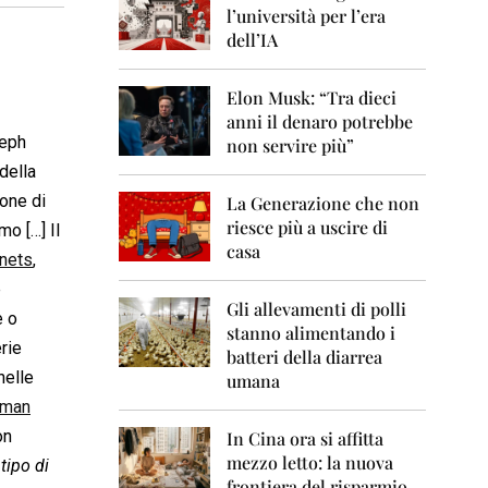
0
l’università per l’era
6
dell’IA
2
0
Elon Musk: “Tra dieci
0
anni il denaro potrebbe
7
seph
non servire più”
2
 della
0
ione di
La Generazione che non
0
8
riesce più a uscire di
mo […] Il
casa
nets
,
2
0
e
0
Gli allevamenti di polli
e o
9
stanno alimentando i
rie
batteri della diarrea
2
nelle
umana
0
man
1
0
on
In Cina ora si affitta
mezzo letto: la nuova
 tipo di
2
frontiera del risparmio