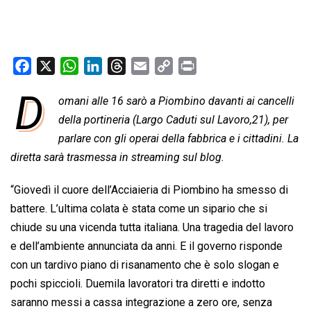
F
X
W
L
T
E
C
P
a
h
i
h
m
o
r
D
omani alle 16 sarò a Piombino davanti ai cancelli
c
a
n
r
a
p
i
e
della portineria (Largo Caduti sul Lavoro,21), per
t
k
e
i
y
n
b
s
e
a
l
L
t
parlare con gli operai della fabbrica e i cittadini. La
o
A
d
d
i
diretta sarà trasmessa in streaming sul blog.
o
p
I
s
n
“Giovedì il cuore dell’Acciaieria di Piombino ha smesso di
k
p
n
k
battere. L’ultima colata è stata come un sipario che si
chiude su una vicenda tutta italiana. Una tragedia del lavoro
e dell’ambiente annunciata da anni. E il governo risponde
con un tardivo piano di risanamento che è solo slogan e
pochi spiccioli. Duemila lavoratori tra diretti e indotto
saranno messi a cassa integrazione a zero ore, senza