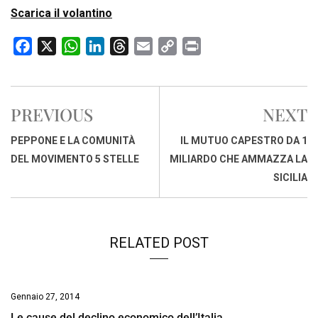
Scarica il volantino
F
X
W
L
T
E
C
P
a
h
i
h
m
o
r
c
a
n
r
a
p
i
e
t
k
e
i
y
n
PREVIOUS
NEXT
b
s
e
a
l
L
t
o
A
d
d
i
PEPPONE E LA COMUNITÀ
IL MUTUO CAPESTRO DA 1
o
p
I
s
n
DEL MOVIMENTO 5 STELLE
MILIARDO CHE AMMAZZA LA
k
p
n
k
SICILIA
RELATED POST
Gennaio 27, 2014
Le cause del declino economico dell’Italia