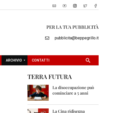
PER LA TUA PUBBLICITÀ
pubblicita@beppegrillo.it
ARCHIVIO
CONTATTI
TERRA FUTURA
2
0
La disoccupazione può
0
cominciare a 5 anni
5
2
0
La Cina ridisegna