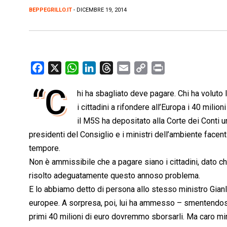
BEPPEGRILLO.IT
- DICEMBRE 19, 2014
F
X
W
L
T
E
C
P
a
h
i
h
m
o
r
“C
hi ha sbagliato deve pagare. Chi ha volut
c
a
n
r
a
p
i
e
i cittadini a rifondere all’Europa i 40 milio
t
k
e
i
y
n
b
s
e
a
l
L
t
il M5S ha depositato alla Corte dei Conti u
o
A
d
d
i
presidenti del Consiglio e i ministri dell’ambiente facenti
o
p
I
s
n
tempore.
k
p
n
k
Non è ammissibile che a pagare siano i cittadini, dato c
risolto adeguatamente questo annoso problema.
E lo abbiamo detto di persona allo stesso ministro Gian
europee. A sorpresa, poi, lui ha ammesso – smentendosi
primi 40 milioni di euro dovremmo sborsarli. Ma caro min