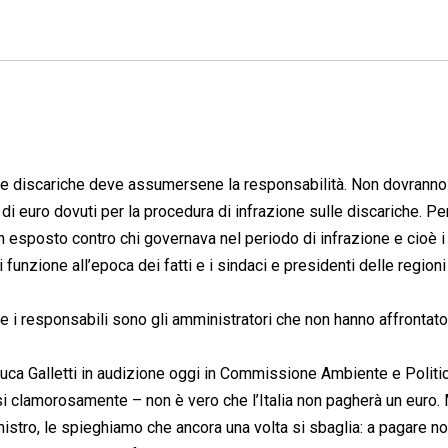
o le discariche deve assumersene la responsabilità. Non dovrann
ni di euro dovuti per la procedura di infrazione sulle discariche. P
n esposto contro chi governava nel periodo di infrazione e cioè i
 funzione all’epoca dei fatti e i sindaci e presidenti delle regioni
he i responsabili sono gli amministratori che non hanno affrontato
luca Galletti in audizione oggi in Commissione Ambiente e Politi
 clamorosamente – non è vero che l’Italia non pagherà un euro. 
istro, le spieghiamo che ancora una volta si sbaglia: a pagare n