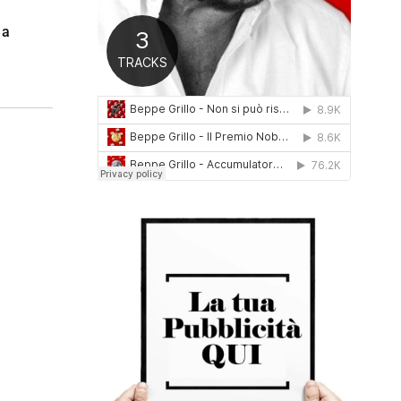
0
 a
1
6