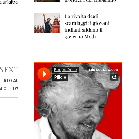
0
 un’altra
1
1
La rivolta degli
scarafaggi: i giovani
2
0
indiani sfidano il
1
governo Modi
2
2
0
1
NEXT
3
STATO AL
2
0
ALOTTO?
1
4
2
0
1
5
2