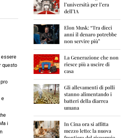
0
l’università per l’era
6
dell’IA
2
0
Elon Musk: “Tra dieci
0
anni il denaro potrebbe
7
non servire più”
2
0
o essere
La Generazione che non
0
8
riesce più a uscire di
er questo
casa
2
0
 pro
0
Gli allevamenti di polli
9
stanno alimentando i
 e
batteri della diarrea
2
umana
0
che
1
0
Ma i
In Cina ora si affitta
mezzo letto: la nuova
on
2
frontiera del risparmio