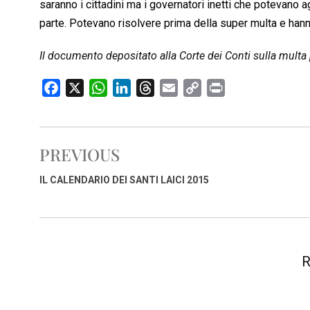
saranno i cittadini ma i governatori inetti che potevano a
parte. Potevano risolvere prima della super multa e hann
Il documento depositato alla Corte dei Conti sulla multa 
F
X
W
L
T
E
C
P
a
h
i
h
m
o
r
c
a
n
r
a
p
i
e
t
k
e
i
y
n
PREVIOUS
b
s
e
a
l
L
t
o
A
d
d
i
IL CALENDARIO DEI SANTI LAICI 2015
o
p
I
s
n
k
p
n
k
R