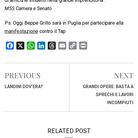
di amicizie influenti nella grande imprenditoria”.
M5S Camera e Senato
Ps: Oggi Beppe Grillo sarà in Puglia per partecipare alla
manifestazione
contro il Tap
F
X
W
L
T
E
C
P
a
h
i
h
m
o
r
c
a
n
r
a
p
i
e
t
k
e
i
y
n
PREVIOUS
NEXT
b
s
e
a
l
L
t
o
A
d
d
i
LANDINI DOV’ERA?
GRANDI OPERE: BASTA A
o
p
I
s
n
SPRECHI E LAVORI
k
p
n
k
INCOMPIUTI
RELATED POST