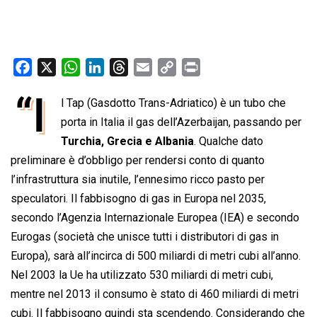
F
X
W
L
T
E
C
P
a
h
i
h
m
o
r
“I
l Tap (Gasdotto Trans-Adriatico) è un tubo che
c
a
n
r
a
p
i
e
porta in Italia il gas dell’Azerbaijan, passando per
t
k
e
i
y
n
b
s
e
a
l
L
t
Turchia, Grecia e Albania
. Qualche dato
o
A
d
d
i
preliminare è d’obbligo per rendersi conto di quanto
o
p
I
s
n
l’infrastruttura sia inutile, l’ennesimo ricco pasto per
k
p
n
k
speculatori. Il fabbisogno di gas in Europa nel 2035,
secondo l’Agenzia Internazionale Europea (IEA) e secondo
Eurogas (società che unisce tutti i distributori di gas in
Europa), sarà all’incirca di 500 miliardi di metri cubi all’anno.
Nel 2003 la Ue ha utilizzato 530 miliardi di metri cubi,
mentre nel 2013 il consumo è stato di 460 miliardi di metri
cubi. Il fabbisogno quindi sta scendendo. Considerando che