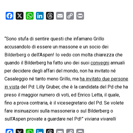
F
X
W
L
T
E
C
P
a
h
i
h
m
o
r
c
a
n
r
a
p
i
“Sono stufa di sentire questi che infamano Grillo
e
t
k
e
i
y
n
b
s
e
a
l
L
t
accusandolo di essere un massone e un socio dei
o
A
d
d
i
Bilderberg
o dell’Aspen! Io vedo con molta chiarezza che
o
p
I
s
n
quando il Bilderberg ha fatto uno dei suoi
convegni
annuali
k
p
n
k
per decidere degli affari del mondo, non ha invitato né
Casaleggio né tanto meno Grillo, ma
ha invitato due persone
in vista
del Pd: Lilly Gruber, che è la candidata del Pd che ha
preso il maggior numero di voti, ed Enrico Letta, il quale,
fino a prova contraria, è il vicesegretario del Pd. Se volete
fare insinuazioni sulla massoneria o sul Bilderberg o
sull’Aspen provate a guardare nel Pd!”
viviana vivarelli
F
X
W
L
T
E
C
P