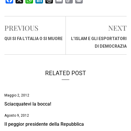
a
h
i
h
m
o
r
c
a
n
r
a
p
i
e
t
k
e
i
y
n
PREVIOUS
NEXT
b
s
e
a
l
L
t
o
A
d
d
i
QUI SI FA L’ITALIA O SI MUORE
L’ISLAM E GLI ESPORTATORI
o
p
I
s
n
DI DEMOCRAZIA
k
p
n
k
RELATED POST
Maggio 2, 2012
Sciacquatevi la bocca!
Agosto 9, 2012
Il peggior presidente della Repubblica