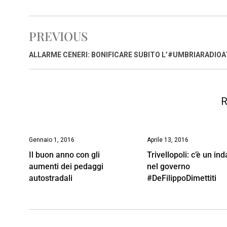
a
h
i
h
m
o
r
c
a
n
r
a
p
i
e
t
k
e
i
y
n
PREVIOUS
b
s
e
a
l
L
t
o
A
d
d
i
ALLARME CENERI: BONIFICARE SUBITO L’#UMBRIARADIOA
o
p
I
s
n
k
p
n
k
R
Gennaio 1, 2016
Aprile 13, 2016
Il buon anno con gli
Trivellopoli: c’è un in
aumenti dei pedaggi
nel governo
autostradali
#DeFilippoDimettiti