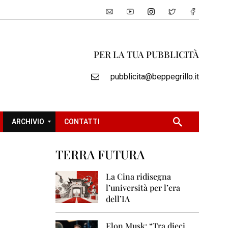
PER LA TUA PUBBLICITÀ
pubblicita@beppegrillo.it
ARCHIVIO
CONTATTI
TERRA FUTURA
2
0
La Cina ridisegna
0
l’università per l’era
5
dell’IA
2
0
Elon Musk: “Tra dieci