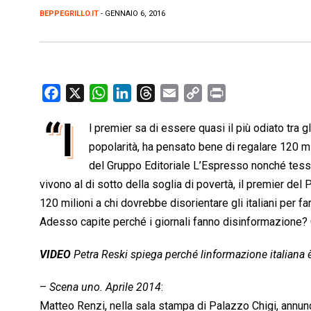
BEPPEGRILLO.IT
- GENNAIO 6, 2016
F
X
W
L
T
E
C
P
a
h
i
h
m
o
r
“I
l premier sa di essere quasi il più odiato tra gl
c
a
n
r
a
p
i
e
popolarità, ha pensato bene di regalare 120 mi
t
k
e
i
y
n
b
s
e
a
l
L
t
del Gruppo Editoriale L’Espresso nonché tesser
o
A
d
d
i
vivono al di sotto della soglia di povertà, il premier del
o
p
I
s
n
120 milioni a chi dovrebbe disorientare gli italiani per 
k
p
n
k
Adesso capite perché i giornali fanno disinformazione? 
VIDEO
Petra Reski spiega perché linformazione italiana 
–
Scena uno. Aprile 2014
:
Matteo Renzi, nella sala stampa di Palazzo Chigi, annuncia