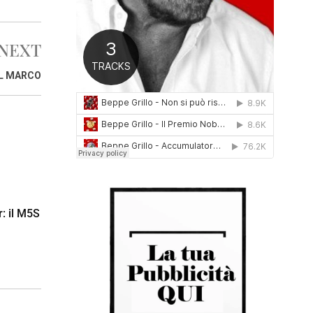
0
1
6
NEXT
L MARCO
r: il M5S