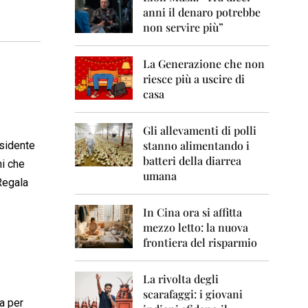
0
anni il denaro potrebbe
6
non servire più”
2
0
La Generazione che non
0
7
riesce più a uscire di
casa
2
0
0
Gli allevamenti di polli
8
stanno alimentando i
esidente
batteri della diarrea
ni che
2
umana
0
 Regala
0
9
In Cina ora si affitta
mezzo letto: la nuova
2
frontiera del risparmio
0
1
0
La rivolta degli
scarafaggi: i giovani
2
sa per