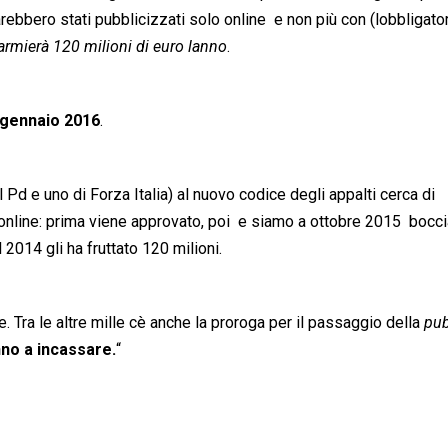
rebbero stati pubblicizzati solo online  e non più con (lobbligator
armierà 120 milioni di euro lanno
.
° gennaio 2016
.
Pd e uno di Forza Italia) al nuovo codice degli appalti cerca di
 online: prima viene approvato, poi  e siamo a ottobre 2015  bocci
2014 gli ha fruttato 120 milioni.
. Tra le altre mille cè anche la proroga per il passaggio della 
pub
anno a incassare.
“