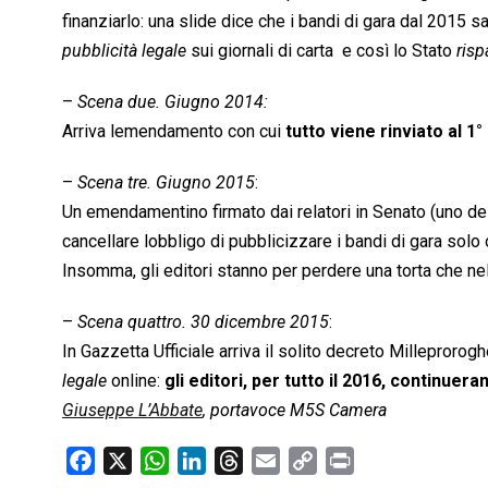
finanziarlo: una slide dice che i bandi di gara dal 2015 sa
pubblicità legale
 sui giornali di carta  e così lo Stato 
risp
–
Scena due. Giugno 2014:
Arriva lemendamento con cui
tutto viene rinviato al 1
–
Scena tre. Giugno 2015
:
Un emendamentino firmato dai relatori in Senato (uno del 
cancellare lobbligo di pubblicizzare i bandi di gara solo
Insomma, gli editori stanno per perdere una torta che nel 
–
Scena quattro. 30 dicembre 2015
:
In Gazzetta Ufficiale arriva il solito decreto Milleproroghe
legale
 online:
gli editori, per tutto il 2016, continuer
Giuseppe L’Abbate
, portavoce M5S Camera
F
X
W
L
T
E
C
P