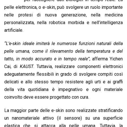
o
A
d
d
i
pelle elettronica, o e-skin, può svolgere un ruolo importante
o
p
I
s
n
nelle protesi di nuova generazione, nella medicina
k
p
n
k
personalizzata, nella robotica morbida e nell’intelligenza
artificiale.
“L’e-skin ideale imiterà le numerose funzioni naturali della
pelle umana, come il rilevamento della temperatura e del
tatto, in modo accurato e in tempo reale”,
afferma Yichen
Cai, di
KAUST
. Tuttavia, realizzare componenti elettronici
adeguatamente flessibili in grado di svolgere compiti così
delicati e allo stesso tempo resistere agli urti e ai graffi
della vita quotidiana è impegnativo e ogni materiale
coinvolto deve essere progettato con cura.
La maggior parte delle e-skin sono realizzate stratificando
un nanomateriale attivo (il sensore) su una superficie
elastica che si attacca alla pelle umana. Tuttavia, la