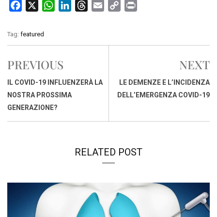
F
X
W
L
T
E
C
P
a
h
i
h
m
o
r
c
a
n
r
a
p
i
Tag:
featured
e
t
k
e
i
y
n
b
s
e
a
l
L
t
PREVIOUS
NEXT
o
A
d
d
i
o
p
I
s
n
IL COVID-19 INFLUENZERÀ LA
LE DEMENZE E L’INCIDENZA
k
p
n
k
NOSTRA PROSSIMA
DELL’EMERGENZA COVID-19
GENERAZIONE?
RELATED POST