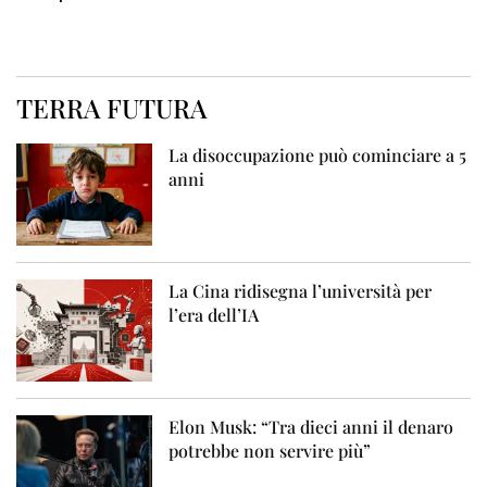
TERRA FUTURA
La disoccupazione può cominciare a 5
anni
La Cina ridisegna l’università per
l’era dell’IA
Elon Musk: “Tra dieci anni il denaro
potrebbe non servire più”