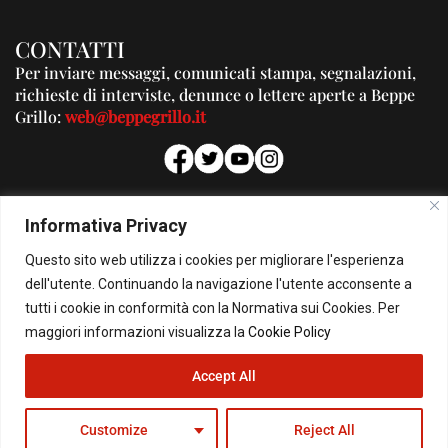
CONTATTI
Per inviare messaggi, comunicati stampa, segnalazioni,
richieste di interviste, denunce o lettere aperte a Beppe
Grillo:
web@beppegrillo.it
PUBBLICITA'
Informativa Privacy
Per la tua pubblicità su questo Blog:
Questo sito web utilizza i cookies per migliorare l'esperienza
pubblicita@beppegrillo.it
dell'utente. Continuando la navigazione l'utente acconsente a
tutti i cookie in conformità con la Normativa sui Cookies. Per
HOMEPAGE
COOKIE POLICY
PRIVACY POLICY
CONTATTI
maggiori informazioni visualizza la
Cookie Policy
Accept All
© Copyright 2026 - Il Blog di Beppe Grillo. All Rights Reserved - Powered by
happygrafic.com
Customize
Reject All