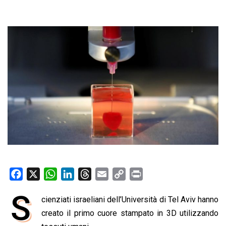
F
X
W
L
T
E
C
P
a
h
i
h
m
o
r
S
cienziati israeliani dell’Università di Tel Aviv hanno
c
a
n
r
a
p
i
e
creato il primo cuore stampato in 3D utilizzando
t
k
e
i
y
n