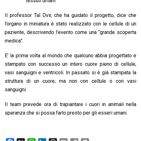
b
s
e
a
l
L
t
tessuti umani.
o
A
d
d
i
Il professor Tal Dvir, che ha guidato il progetto, dice che
o
p
I
s
n
l’organo in miniatura è stato realizzato con le cellule di un
k
p
n
k
paziente, descrivendo l’evento come una “grande scoperta
medica”.
E’ la prima volta al mondo che qualcuno abbia progettato e
stampato con successo un intero cuore pieno di cellule,
vasi sanguigni e ventricoli. In passato si è già stampata la
struttura di un cuore, ma non con cellule o con vasi
sanguigni.
Il team prevede ora di trapiantare i cuori in animali nella
speranza che si possa farlo presto per gli esseri umani.