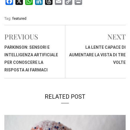
F
X
W
L
T
E
C
P
a
h
i
h
m
o
r
c
a
n
r
a
p
i
Tag:
featured
e
t
k
e
i
y
n
b
s
e
a
l
L
t
PREVIOUS
NEXT
o
A
d
d
i
o
p
I
s
n
PARKINSON: SENSORI E
LA LENTE CAPACE DI
k
p
n
k
INTELLIGENZA ARTIFICIALE
AUMENTARE LA VISTA DI TRE
PER CONOSCERE LA
VOLTE
RISPOSTA AI FARMACI
RELATED POST